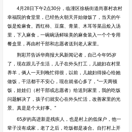
4月28日下午2点30分，临潼区徐杨街道尚寨村农村
幸福院的食堂里，已经热火朝天开始做饭了，当天的午
饭是烩麻食。西红柿、豆腐、青菜、木耳等菜品烩入汤
里，下入麻食，一碗碗汤鲜味美的麻食装入一个个专用
餐盒里，再由村干部和志愿者送到老人家里。
荆彩芹告诉华商报大风新闻记者，自己今年95岁
了，现在跟儿子生活，儿子在外头打工，儿媳妇在村里
养羊，俩人一天到晚忙得很，以前，儿媳妇得操心给她
做饭，干活都干不安心，现在就省心多了，“一天两顿
饭，娃娃们（村干部或志愿者）给送到家里，我的吃饭
问题解决了，孩子们就安心在外头忙活，改善家里的光
景。真是是个大好事。”
65岁的高进新是残疾人，也是村上的低保户，他一
辈子没有成家，老了之后，吃饭都是凑合。自打村上开