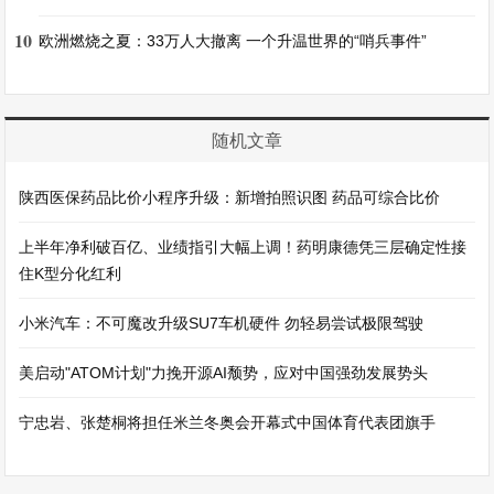
10
欧洲燃烧之夏：33万人大撤离 一个升温世界的“哨兵事件”
随机文章
陕西医保药品比价小程序升级：新增拍照识图 药品可综合比价
上半年净利破百亿、业绩指引大幅上调！药明康德凭三层确定性接
住K型分化红利
小米汽车：不可魔改升级SU7车机硬件 勿轻易尝试极限驾驶
美启动"ATOM计划"力挽开源AI颓势，应对中国强劲发展势头
宁忠岩、张楚桐将担任米兰冬奥会开幕式中国体育代表团旗手