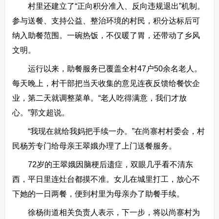
村里还建立了“正向积分准入、反向违规退出”机制。
参与送餐、支持公益、整治环境的村民，积分达标后可
纳入助餐范围。一碗热饭，不仅暖了胃，还带动了乡风
文明。
运行以来，助餐服务已覆盖全村47户50余名老人。
每天晚上，村干部把当天收集的意见连夜反馈给餐饮企
业，第二天就调整菜单。“老人吃得满意，我们才放
心。”郭文超说。
“我现在就给我妈把手续一办。”在尚寨村村委会，村
民杨芳专门给母亲王翠娥办理了上门送餐服务。
72岁的王翠娥因脑梗后遗症，双眼几乎看不清东
西，平日里连灶台都摸不准。女儿在城里打工，放心不
下她的一日两餐，便到村里为母亲办了助餐手续。
徐杨街道相关负责人表示，下一步，将以尚寨村为