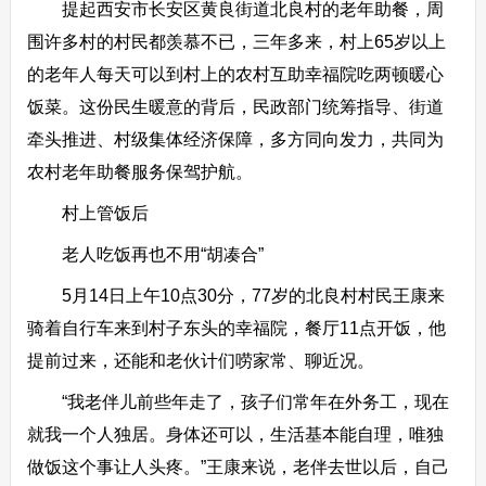
提起西安市长安区黄良街道北良村的老年助餐，周
围许多村的村民都羡慕不已，三年多来，村上65岁以上
的老年人每天可以到村上的农村互助幸福院吃两顿暖心
饭菜。这份民生暖意的背后，民政部门统筹指导、街道
牵头推进、村级集体经济保障，多方同向发力，共同为
农村老年助餐服务保驾护航。
村上管饭后
老人吃饭再也不用“胡凑合”
5月14日上午10点30分，77岁的北良村村民王康来
骑着自行车来到村子东头的幸福院，餐厅11点开饭，他
提前过来，还能和老伙计们唠家常、聊近况。
“我老伴儿前些年走了，孩子们常年在外务工，现在
就我一个人独居。身体还可以，生活基本能自理，唯独
做饭这个事让人头疼。”王康来说，老伴去世以后，自己