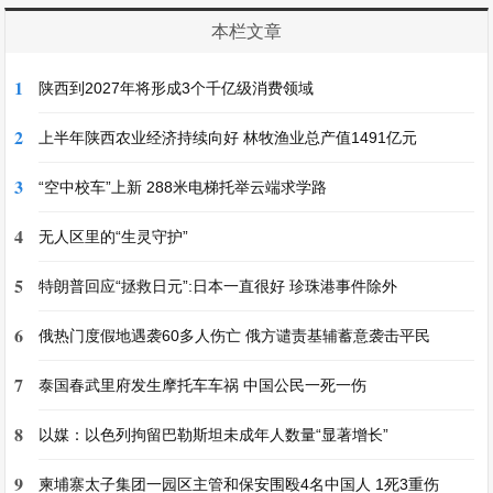
本栏文章
1
陕西到2027年将形成3个千亿级消费领域
2
上半年陕西农业经济持续向好 林牧渔业总产值1491亿元
3
“空中校车”上新 288米电梯托举云端求学路
4
无人区里的“生灵守护”
5
特朗普回应“拯救日元”:日本一直很好 珍珠港事件除外
6
俄热门度假地遇袭60多人伤亡 俄方谴责基辅蓄意袭击平民
7
泰国春武里府发生摩托车车祸 中国公民一死一伤
8
以媒：以色列拘留巴勒斯坦未成年人数量“显著增长”
9
柬埔寨太子集团一园区主管和保安围殴4名中国人 1死3重伤