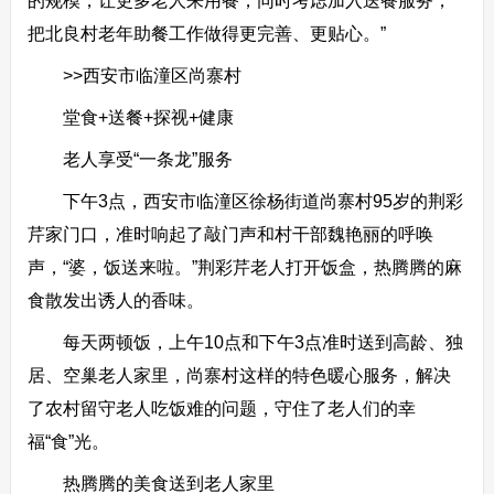
的规模，让更多老人来用餐，同时考虑加入送餐服务，
把北良村老年助餐工作做得更完善、更贴心。”
>>西安市临潼区尚寨村
堂食+送餐+探视+健康
老人享受“一条龙”服务
下午3点，西安市临潼区徐杨街道尚寨村95岁的荆彩
芹家门口，准时响起了敲门声和村干部魏艳丽的呼唤
声，“婆，饭送来啦。”荆彩芹老人打开饭盒，热腾腾的麻
食散发出诱人的香味。
每天两顿饭，上午10点和下午3点准时送到高龄、独
居、空巢老人家里，尚寨村这样的特色暖心服务，解决
了农村留守老人吃饭难的问题，守住了老人们的幸
福“食”光。
热腾腾的美食送到老人家里