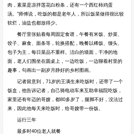
肉，素菜是凉拌莲花白粉条，还有一个西红柿鸡蛋
汤。”师傅说，吃饭的都是老年人，所以饭菜做得很比较
软烂，油盐也都放得少。
餐厅里张贴着每周固定食谱，午餐有米饭、炒菜、
饺子、麻食、面条等，轮换搭配，晚餐以稀饭、馒头、
包子为主，每日菜品不重样。洁白的墙面，干净的地
面，老人们围坐在圆桌上，一边吃饭，一边聊着村里的
趣事，勾画出一副岁月静好的乡村图画。
记者留意到，71岁的王满生来吃饭时，还带了一个
饭盒，他告诉记者，自己骑电动车来互助幸福院吃饭，
家里还有年迈的哥嫂，都80多岁了，腿脚不好，没法过
来，因此他每天来吃饭时，给哥嫂带一份饭。
运行三年
最多时40位老人就餐