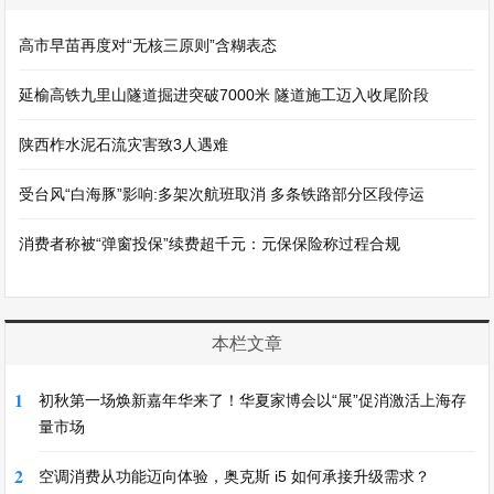
高市早苗再度对“无核三原则”含糊表态
延榆高铁九里山隧道掘进突破7000米 隧道施工迈入收尾阶段
陕西柞水泥石流灾害致3人遇难
受台风“白海豚”影响:多架次航班取消 多条铁路部分区段停运
消费者称被“弹窗投保”续费超千元：元保保险称过程合规
本栏文章
1
初秋第一场焕新嘉年华来了！华夏家博会以“展”促消激活上海存
量市场
2
空调消费从功能迈向体验，奥克斯 i5 如何承接升级需求？