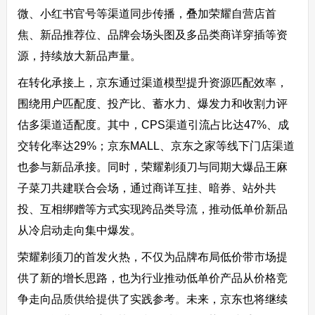
微、小红书官号等渠道同步传播，叠加荣耀自营店首
焦、新品推荐位、品牌会场头图及多品类商详穿插等资
源，持续放大新品声量。
在转化承接上，京东通过渠道模型提升资源匹配效率，
围绕用户匹配度、投产比、蓄水力、爆发力和收割力评
估多渠道适配度。其中，CPS渠道引流占比达47%、成
交转化率达29%；京东MALL、京东之家等线下门店渠道
也参与新品承接。同时，荣耀剃须刀与同期大爆品王麻
子菜刀共建联合会场，通过商详互挂、暗券、站外共
投、互相绑赠等方式实现跨品类导流，推动低单价新品
从冷启动走向集中爆发。
荣耀剃须刀的首发火热，不仅为品牌布局低价带市场提
供了新的增长思路，也为行业推动低单价产品从价格竞
争走向品质供给提供了实践参考。未来，京东也将继续