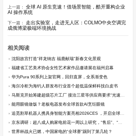
全球 AI 原生竞速！借场景智能，酷开重构企业
上一篇：
AI 操作系统
走出实验室，走进无人区：COLMO中央空调完
下一篇：
成俄博梁极端环境挑战
相关阅读
沈阳故宫打造“祥龙纳吉 福鹿献瑞”新春文化景观
福建省工艺美术协会女性艺术家作品邀请展在福州启幕
华为Pura 90系列上架官网，回归直屏，全系渐变色
海尔冷柜为海钓人群发布行业首个超低温保鲜科技白皮书
马斯克开始筹建超级芯片工厂 接洽三星等供应商要求“光速”推进
能用眼镜做饭？老板电器发布全球首款AI烹饪眼镜
追觅割草机器人携具身智能方案亮相2026CES ，开启全球庭院新未来
京东调研：超八成人购家电前花一周以上研究，“售后”、“参数”、“评价”成TOP3关注 ...
世界杯战火已燃，中国家电的“全球赛”踢到了第几轮？