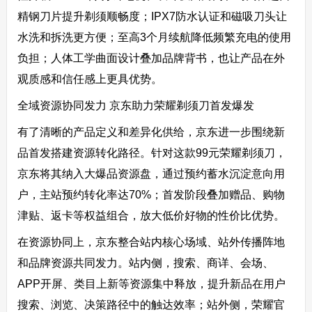
精钢刀片提升剃须顺畅度；IPX7防水认证和磁吸刀头让
水洗和拆洗更方便；至高3个月续航降低频繁充电的使用
负担；人体工学曲面设计叠加品牌背书，也让产品在外
观质感和信任感上更具优势。
全域资源协同发力 京东助力荣耀剃须刀首发爆发
有了清晰的产品定义和差异化供给，京东进一步围绕新
品首发搭建资源转化路径。针对这款99元荣耀剃须刀，
京东将其纳入大爆品资源盘，通过预约蓄水沉淀意向用
户，主站预约转化率达70%；首发阶段叠加赠品、购物
津贴、返卡等权益组合，放大低价好物的性价比优势。
在资源协同上，京东整合站内核心场域、站外传播阵地
和品牌资源共同发力。站内侧，搜索、商详、会场、
APP开屏、类目上新等资源集中释放，提升新品在用户
搜索、浏览、决策路径中的触达效率；站外侧，荣耀官