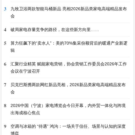
3
九牧卫浴两款智能马桶新品 亮相2026新品类家电高端精品发布
会
4
破局家电存量竞争的路径，在这些新方向里……
5
算力狂飙下的“卖水人”：美的70%集采份额背后的暖通产业新逻
辑
6
汇聚行业精英 赋能家电营销，协会营销工作委员会2026年工作
会议在宁波召开
7
贝克巴斯携两款网红新品亮相，2026新品类家电高端精品发布
会
8
2026中国（宁波）家电博览会今日开幕，内外贸一体化与跨境
出海成核心焦点
9
空调与冰箱的 “待遇” 鸿沟：一场关于信任、场景与认知的深度
博弈