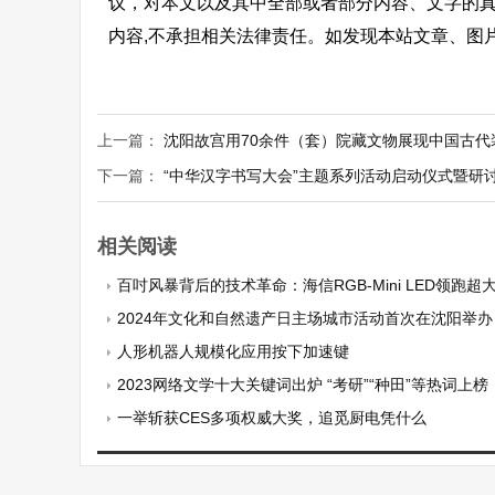
议，对本文以及其中全部或者部分内容、文字的
内容,不承担相关法律责任。如发现本站文章、图
上一篇：
沈阳故宫用70余件（套）院藏文物展现中国古代
下一篇：
“中华汉字书写大会”主题系列活动启动仪式暨研
相关阅读
百吋风暴背后的技术革命：海信RGB-Mini LED领跑超
2024年文化和自然遗产日主场城市活动首次在沈阳举办
人形机器人规模化应用按下加速键
2023网络文学十大关键词出炉 “考研”“种田”等热词上榜
一举斩获CES多项权威大奖，追觅厨电凭什么