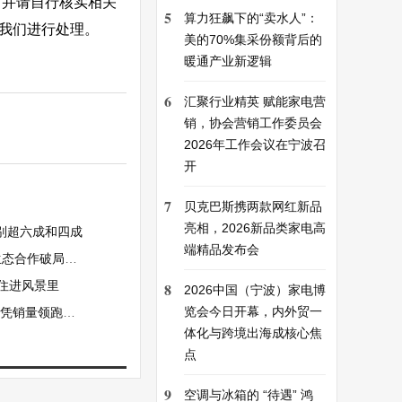
，并请自行核实相关
5
算力狂飙下的“卖水人”：
系我们进行处理。
美的70%集采份额背后的
暖通产业新逻辑
6
汇聚行业精英 赋能家电营
销，协会营销工作委员会
2026年工作会议在宁波召
开
7
贝克巴斯携两款网红新品
亮相，2026新品类家电高
别超六成和四成
端精品发布会
合作破局出海
住进风景里
8
2026中国（宁波）家电博
览会今日开幕，内外贸一
销量领跑行业
体化与跨境出海成核心焦
点
9
空调与冰箱的 “待遇” 鸿