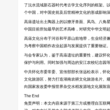
了沅水流域新石器时代考古学文化序列的框架。
个中国，对中国史前及后世精神文化的形成影响
高庙遗址出土陶器上的以獠牙兽面、凤鸟、八角
中国目前所知最早的艺术高峰，对研究中华文明
高庙文化分布于河谷和平原山前地带，生业经济
为考察中国稻作农业起源与发展提供了重要物证
与会专家认为，鉴于高庙遗址的重要性，建议怀
保护与利用。同时加强与周边的安江农校纪念园
中共怀化市委常委、宣传部部长张远松表示，怀化
文化旅游区，努力打造湖南农耕文化旅游名片。
向国家发改委申报世界杂交水稻发源地文化展陈
The End
免责声明：本文内容来源于第三方或整理自互联