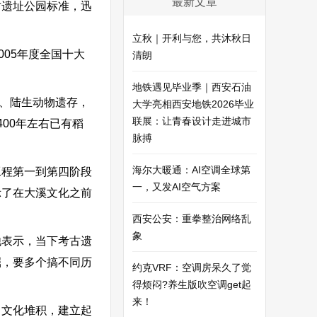
最新文章
古遗址公园标准，迅
立秋｜开利与您，共沐秋日
005年度全国十大
清朗
地铁遇见毕业季｜西安石油
水、陆生动物遗存，
大学亮相西安地铁2026毕业
联展：让青春设计走进城市
00年左右已有稻
脉搏
海尔大暖通：AI空调全球第
工程第一到第四阶段
一，又发AI空气方案
示了在大溪文化之前
西安公安：重拳整治网络乱
象
他表示，当下考古遗
掘，要多个搞不同历
约克VRF：空调房呆久了觉
得烦闷?养生版吹空调get起
来！
富文化堆积，建立起