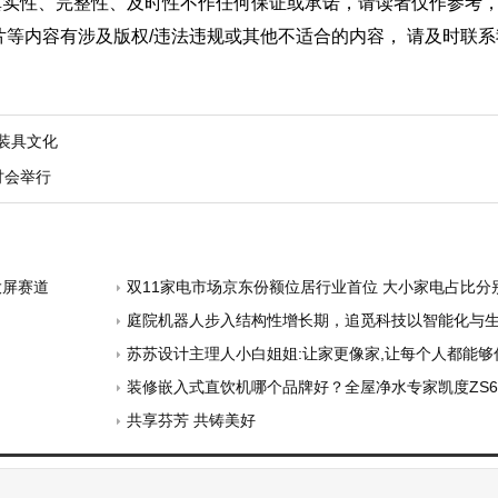
真实性、完整性、及时性不作任何保证或承诺，请读者仅作参考
片等内容有涉及版权/违法违规或其他不适合的内容， 请及时联
装具文化
讨会举行
大屏赛道
双11家电市场京东份额位居行业首位 大小家电占比分
庭院机器人步入结构性增长期，追觅科技以智能化与生态
苏苏设计主理人小白姐姐:让家更像家,让每个人都能够
装修嵌入式直饮机哪个品牌好？全屋净水专家凯度ZS6凭
共享芬芳 共铸美好