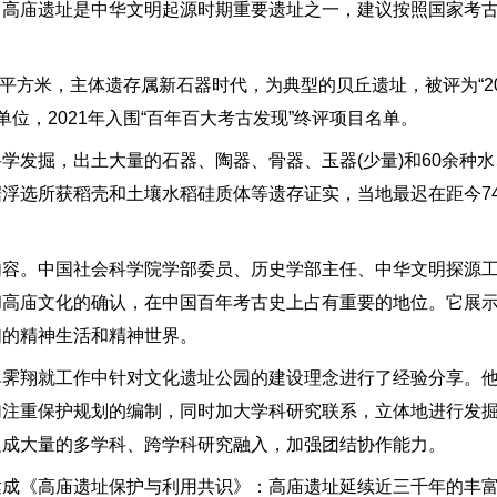
：高庙遗址是中华文明起源时期重要遗址之一，建议按照国家考
余平方米，主体遗存属新石器时代，为典型的贝丘遗址，被评为“2
单位，2021年入围“百年百大考古发现”终评项目名单。
学发掘，出土大量的石器、陶器、骨器、玉器(少量)和60余种
浮选所获稻壳和土壤水稻硅质体等遗存证实，当地最迟在距今74
内容。中国社会科学院学部委员、历史学部主任、中华文明探源
和高庙文化的确认，在中国百年考古史上占有重要的地位。它展
们的精神生活和精神世界。
单霁翔就工作中针对文化遗址公园的建设理念进行了经验分享。
加注重保护规划的编制，同时加大学科研究联系，立体地进行发
促成大量的多学科、跨学科研究融入，加强团结协作能力。
达成《高庙遗址保护与利用共识》：高庙遗址延续近三千年的丰