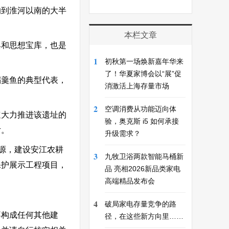
响到淮河以南的大半
本栏文章
典和思想宝库，也是
1
初秋第一场焕新嘉年华来
了！华夏家博会以“展”促
稻羹鱼的典型代表，
消激活上海存量市场
2
空调消费从功能迈向体
速大力推进该遗址的
验，奥克斯 i5 如何承接
片。
升级需求？
源，建设安江农耕
3
九牧卫浴两款智能马桶新
保护展示工程项目，
品 亮相2026新品类家电
高端精品发布会
4
破局家电存量竞争的路
不构成任何其他建
径，在这些新方向里……