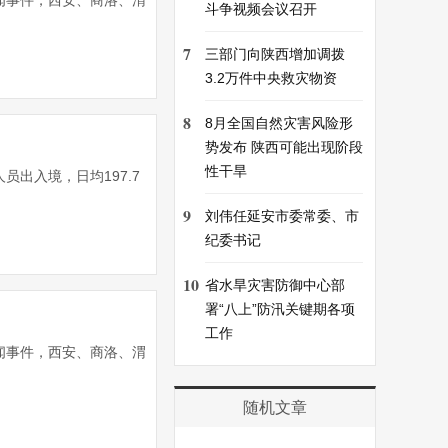
闻事件，西安、商洛、渭
斗争视频会议召开
7
三部门向陕西增加调拨
3.2万件中央救灾物资
8
8月全国自然灾害风险形
势发布 陕西可能出现阶段
性干旱
员出入境，日均197.7
9
刘伟任延安市委常委、市
纪委书记
10
省水旱灾害防御中心部
署“八上”防汛关键期各项
工作
闻事件，西安、商洛、渭
随机文章