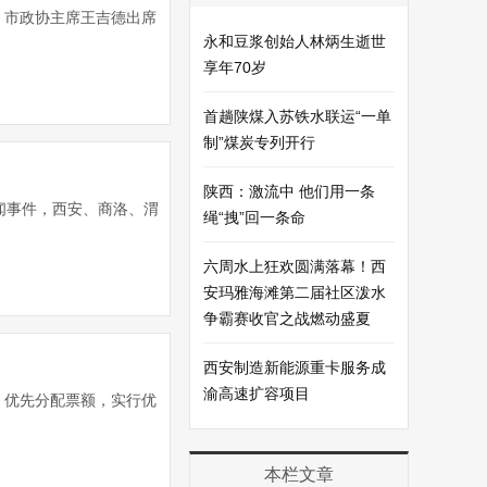
、市政协主席王吉德出席
永和豆浆创始人林炳生逝世
享年70岁
首趟陕煤入苏铁水联运“一单
制”煤炭专列开行
陕西：激流中 他们用一条
闻事件，西安、商洛、渭
绳“拽”回一条命
六周水上狂欢圆满落幕！西
安玛雅海滩第二届社区泼水
争霸赛收官之战燃动盛夏
西安制造新能源重卡服务成
渝高速扩容项目
，优先分配票额，实行优
本栏文章