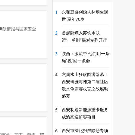
1
永和豆浆创始人林炳生逝
世 享年70岁
伊朗情报与国家安全
2
首趟陕煤入苏铁水联
运“一单制”煤炭专列开行
3
陕西：激流中 他们用一条
绳“拽”回一条命
4
六周水上狂欢圆满落幕！
西安玛雅海滩第二届社区
泼水争霸赛收官之战燃动
盛夏
5
西安制造新能源重卡服务
成渝高速扩容项目
6
西安市深化扫黑除恶专项