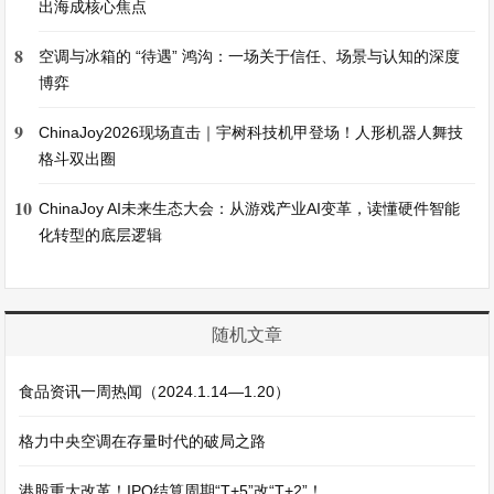
出海成核心焦点
8
空调与冰箱的 “待遇” 鸿沟：一场关于信任、场景与认知的深度
博弈
9
ChinaJoy2026现场直击｜宇树科技机甲登场！人形机器人舞技
格斗双出圈
10
ChinaJoy AI未来生态大会：从游戏产业AI变革，读懂硬件智能
化转型的底层逻辑
随机文章
食品资讯一周热闻（2024.1.14—1.20）
格力中央空调在存量时代的破局之路
港股重大改革！IPO结算周期“T+5”改“T+2”！