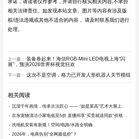
承诺，请读者仅作参考，并请自行核实相关内容,不承担
相关法律责任。如发现本站文章、图片等内容有涉及版
权/违法违规或其他不适合的内容， 请及时联系我们进行
处理。
装备卷起来！海信RGB-Mini LED电视上海“闪
上一篇：
展”，预演2026世界杯视觉狂欢
这次不是空调，格力已开发人形机器人关节模组
下一篇：
相关阅读
沉浸千年画境，传承古法匠心 —— “如是莫高”艺术大展上线敦煌泥板画深度体验
京东宠物清洁小家电低至5折 直播间享“买贵就送同款”价格保障
洗地机安装有新规！空间/电路/水路全明确
2026年，电商告别“全网最低价”？