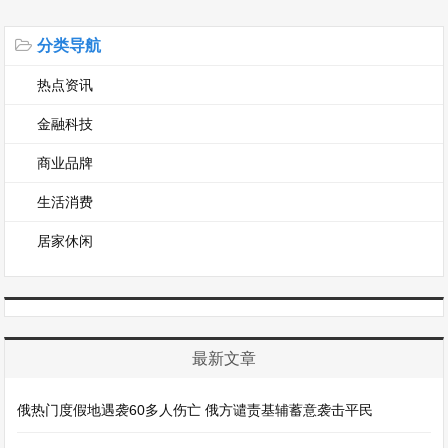
分类导航
热点资讯
金融科技
商业品牌
生活消费
居家休闲
最新文章
俄热门度假地遇袭60多人伤亡 俄方谴责基辅蓄意袭击平民