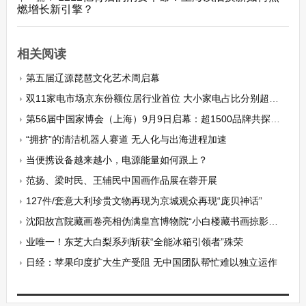
燃增长新引擎？
相关阅读
第五届辽源琵琶文化艺术周启幕
双11家电市场京东份额位居行业首位 大小家电占比分别超六成和四成
第56届中国家博会（上海）9月9日启幕：超1500品牌共探“设计跨越界限”
“拥挤”的清洁机器人赛道 无人化与出海进程加速
当便携设备越来越小，电源能量如何跟上？
范扬、梁时民、王辅民中国画作品展在蓉开展
127件/套意大利珍贵文物再现为京城观众再现“庞贝神话”
沈阳故宫院藏画卷亮相伪满皇宫博物院“小白楼藏书画掠影展”
业唯一！东芝大白梨系列斩获“全能冰箱引领者”殊荣
日经：苹果印度扩大生产受阻 无中国团队帮忙难以独立运作