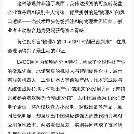
这种渗透并非流于表面，英伟达投资的可旋转花盆
企业宣称用AI识别主人情绪，背后折射的是“物理AI”的风
口逻辑——当技术巨头纷纷押注AI向物理世界延伸，创
业者主动贴合趋势更易获得资本青睐。
黄仁勋所言“物理AI的ChatGPT时刻已然到来”，在展
会现场得到了最生动的印证。
LVCC园区内鲜明的分区特征，构成了全球科技产业
的微观切面。北馆聚集的机器人与智能硬件企业，展示
着服务机器人、工业机器人等前沿产品，技术完成度与
系统集成度拉满，勾勒出产业“偏未来”的发展方向；南馆
则被参会者戏称为“华强北分馆”，以中国展商为主的消费
电子企业，将AI模块嵌入小家电、穿戴设备等产品，虽
同质化明显，却展现出中国供应链强大的迭代能力与AI
应用落地效率。两者看似反差，实则共同构成了技术研
发与商业化落地的完整闭环。