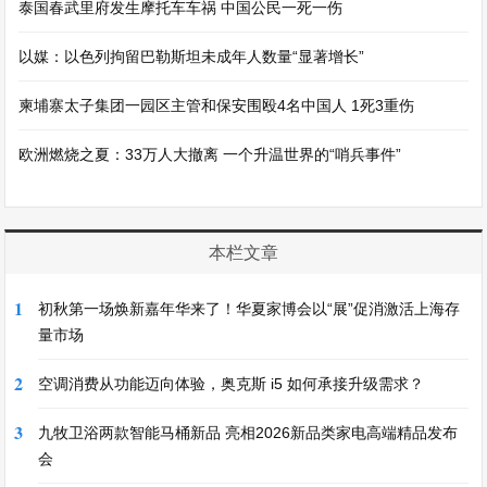
泰国春武里府发生摩托车车祸 中国公民一死一伤
以媒：以色列拘留巴勒斯坦未成年人数量“显著增长”
柬埔寨太子集团一园区主管和保安围殴4名中国人 1死3重伤
欧洲燃烧之夏：33万人大撤离 一个升温世界的“哨兵事件”
本栏文章
1
初秋第一场焕新嘉年华来了！华夏家博会以“展”促消激活上海存
量市场
2
空调消费从功能迈向体验，奥克斯 i5 如何承接升级需求？
3
九牧卫浴两款智能马桶新品 亮相2026新品类家电高端精品发布
会