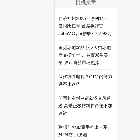
随机文章
百济神州2025年净利14.61
亿同比扭亏 首席执行官
JohnV.Oyler薪酬2102.92万
追觅冰吧双品跻身天猫冰吧
新品榜前十，“昼夜双生美
学”设计喜获市场热捧
取代线性电视？CTV 的能力
远不止这些
盟固利定增申请获深交所通
过 高端正极材料扩产按下加
速键
联想与AMD联手推出一系
列“AI防”服务器