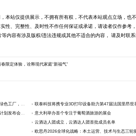
网，本站仅提供展示，不拥有所有权，不代表本站观点立场，也
真实性、完整性、及时性不作任何保证或承诺，请读者仅作参考
片等内容有涉及版权/违法违规或其他不适合的内容， 请及时联
新春限定体验，诠释现代家庭“新福气”
力节能降碳转型
联泰科技将携专业3D打印设备助力第47届法国里昂世
布会顺利举行
意大利举办首个专注于葡萄酒旅游的展会
云酒达人团成立，云酒达人团首批成员名单
欧思丹2026全球化战略：本土运营、技术与生态三轮