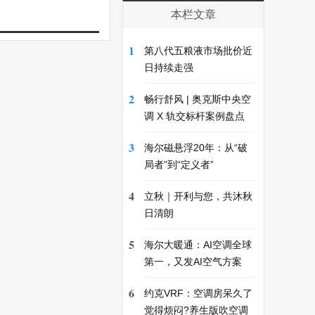
本栏文章
1
第八代五粮液市场批价近
日持续走强
2
畅行舒风 | 奥克斯中央空
调 X 轨交标杆案例盘点
3
海尔磁悬浮20年：从“破
局者”到“定义者”
4
立秋｜开利与您，共沐秋
日清朗
5
海尔大暖通：AI空调全球
第一，又发AI空气方案
6
约克VRF：空调房呆久了
觉得烦闷?养生版吹空调