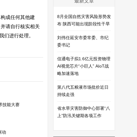
最新文章
8月全国自然灾害风险形势发
不构成任何其他建
布 陕西可能出现阶段性干旱
，并请自行核实相关
系我们进行处理。
刘伟任延安市委常委、市纪
委书记
信通电子拟1.6亿元投资物理
AI视觉芯片“小巨人” AIoT战
略加速落地
第八代五粮液市场批价近日
持续走强
界技能大赛
省水旱灾害防御中心部署“八
上”防汛关键期各项工作
驱动