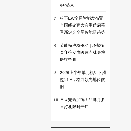
get起来！
7
松下EW全屋智能发布暨
全国经销商大会重磅启幕
重新定义全屋智能新趋势
8
节能极净双驱动 | 环都拓
普守护安贞医院吉林医院
医疗空间
9
2026上半年单元机组下滑
超11%，格力领先地位依
旧
10
日立宠粉加码！品牌月多
重好礼限时开启