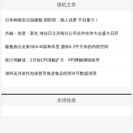
随机文章
日本称能击沉福建舰 国防部：痴人说梦 不自量力！
共融・创变・新生 海信日立济南分公司合作伙伴大会盛大召开
极氪推出全新SEA-M架构车型 拥有6.3平方米的内部空间
统计局解读：2月份CPI涨幅扩大 PPI降幅继续收窄
湖州吴兴依托包保督导推进食品经营许可数据清理
友情链接