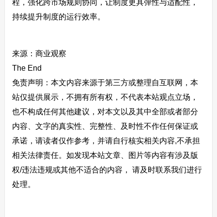
程，强化跨市场规则协同，让制度更具弹性与适配性，
持续提升制度的运行效率。
来源：商业观察
The End
免责声明：本文内容来源于第三方或整理自互联网，本
站仅提供展示，不拥有所有权，不代表本站观点立场，
也不构成任何其他建议，对本文以及其中全部或者部分
内容、文字的真实性、完整性、及时性不作任何保证或
承诺，请读者仅作参考，并请自行核实相关内容,不承担
相关法律责任。如发现本站文章、图片等内容有涉及版
权/违法违规或其他不适合的内容， 请及时联系我们进行
处理。