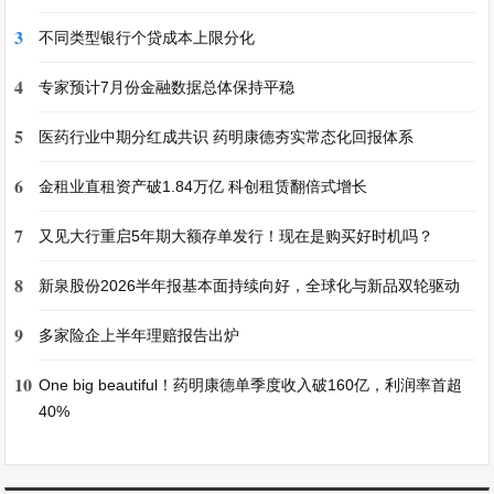
3
不同类型银行个贷成本上限分化
4
专家预计7月份金融数据总体保持平稳
5
医药行业中期分红成共识 药明康德夯实常态化回报体系
6
金租业直租资产破1.84万亿 科创租赁翻倍式增长
7
又见大行重启5年期大额存单发行！现在是购买好时机吗？
8
新泉股份2026半年报基本面持续向好，全球化与新品双轮驱动
9
多家险企上半年理赔报告出炉
10
One big beautiful！药明康德单季度收入破160亿，利润率首超
40%