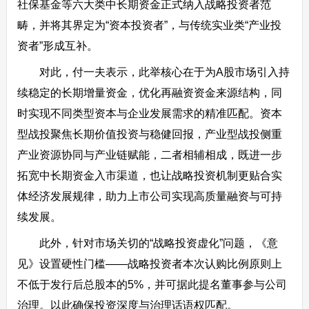
社保基金等六大类中长期资金正式纳入战略投资者范
畴，并将其界定为“资本投资者”，与传统实业类“产业投
资者”形成互补。
对此，付一夫表示，此举核心在于为A股市场引入持
续稳定的长期增量资金，优化再融资资金来源结构，同
时实现不同类型资本与企业发展需求的精准匹配。资本
型战投聚焦长期价值投资与稳健回报，产业型战投侧重
产业资源协同与产业链赋能，二者相辅相成，既进一步
拓宽中长期资金入市渠道，也让战略投资机制更贴合实
体经济发展规律，助力上市公司实现高质量融资与可持
续发展。
此外，针对市场关切的“战略投资虚化”问题，《意
见》设置硬性门槛——战略投资者本次认购比例原则上
不低于发行后总股本的5%，并可据此提名董事参与公司
治理。以此确保投资深度与治理话语权匹配。