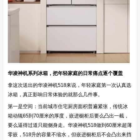
华凌神机系列冰箱，把年轻家庭的日常痛点逐个覆盖
拿这次送出的华凌神机518来说，年轻家庭第一次认真选
冰箱，真正影响日常体验的就那么几件事。
第一是空间：当前城市住宅厨房面积普遍紧张，传统冰
箱动辄65到70厘米的厚度，嵌进橱柜后要么凸出一截，
要么逼得过道只能侧身走。华凌神机518做到60厘米超薄
零嵌，518升的容量不缩水，但嵌进橱柜后不会凸出来挡