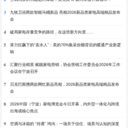
3
九牧卫浴两款智能马桶新品 亮相2026新品类家电高端精品发布
会
4
破局家电存量竞争的路径，在这些新方向里……
5
算力狂飙下的“卖水人”：美的70%集采份额背后的暖通产业新逻
辑
6
汇聚行业精英 赋能家电营销，协会营销工作委员会2026年工作
会议在宁波召开
7
贝克巴斯携两款网红新品亮相，2026新品类家电高端精品发布
会
8
2026中国（宁波）家电博览会今日开幕，内外贸一体化与跨境
出海成核心焦点
9
空调与冰箱的 “待遇” 鸿沟：一场关于信任、场景与认知的深度