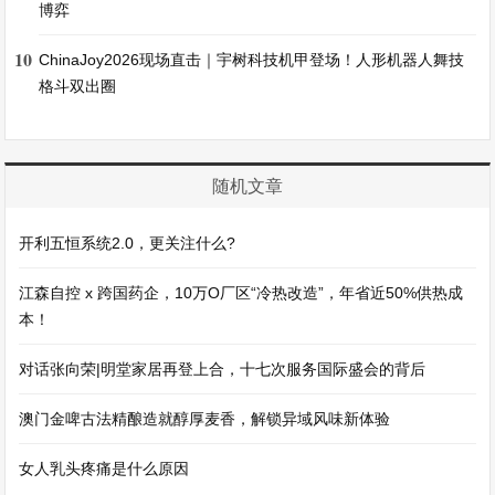
博弈
10
ChinaJoy2026现场直击｜宇树科技机甲登场！人形机器人舞技
格斗双出圈
随机文章
开利五恒系统2.0，更关注什么?
江森自控 x 跨国药企，10万O厂区“冷热改造”，年省近50%供热成
本！
对话张向荣|明堂家居再登上合，十七次服务国际盛会的背后
澳门金啤古法精酿造就醇厚麦香，解锁异域风味新体验
女人乳头疼痛是什么原因