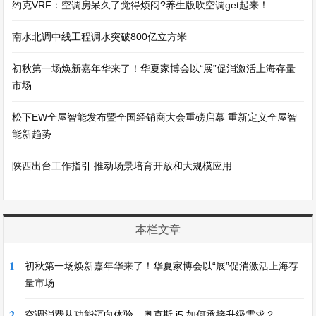
约克VRF：空调房呆久了觉得烦闷?养生版吹空调get起来！
南水北调中线工程调水突破800亿立方米
初秋第一场焕新嘉年华来了！华夏家博会以“展”促消激活上海存量
市场
松下EW全屋智能发布暨全国经销商大会重磅启幕 重新定义全屋智
能新趋势
陕西出台工作指引 推动场景培育开放和大规模应用
本栏文章
1
初秋第一场焕新嘉年华来了！华夏家博会以“展”促消激活上海存
量市场
2
空调消费从功能迈向体验，奥克斯 i5 如何承接升级需求？