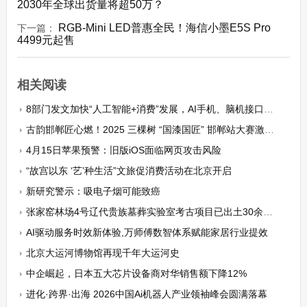
2030年全球出货量将超50万？
RGB-Mini LED普惠全民！海信小墨E5S Pro
下一篇：
4499元起售
相关阅读
8部门发文加快“人工智能+消费”发展，AI手机、脑机接口、机器人等被划重点
古韵邯郸匠心燃！2025 三棵树 “国漆国匠” 邯郸站大赛激情开赛
4月15日苹果预警：旧版iOS面临网页攻击风险
“故宫以东 ‘艺’种生活”文旅促消费活动在北京开启
新研究警示：吸电子烟可能致癌
张家窑林场4号辽代贵族墓葬实验室考古项目已出土30余件文物
AI驱动服务时效新体验,万师傅数智体系赋能家居行业提效
北京大运河博物馆再现千年大运河史
中企崛起，日本五大芯片设备商对华销售额下降12%
进化·跨界·出海 2026中国Ai机器人产业领袖峰会圆满落幕