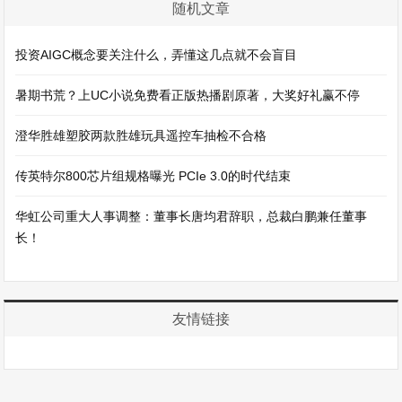
随机文章
投资AIGC概念要关注什么，弄懂这几点就不会盲目
暑期书荒？上UC小说免费看正版热播剧原著，大奖好礼赢不停
澄华胜雄塑胶两款胜雄玩具遥控车抽检不合格
传英特尔800芯片组规格曝光 PCIe 3.0的时代结束
华虹公司重大人事调整：董事长唐均君辞职，总裁白鹏兼任董事
长！
友情链接