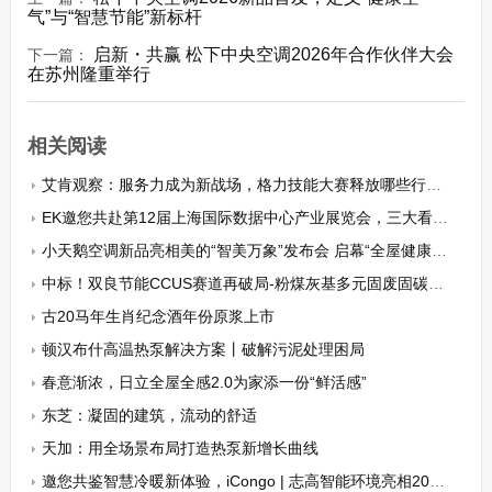
气”与“智慧节能”新标杆
启新・共赢 松下中央空调2026年合作伙伴大会
下一篇：
在苏州隆重举行
相关阅读
艾肯观察：服务力成为新战场，格力技能大赛释放哪些行业信号?
EK邀您共赴第12届上海国际数据中心产业展览会，三大看点抢先剧透！
小天鹅空调新品亮相美的“智美万象”发布会 启幕“全屋健康空气2.0”时代
中标！双良节能CCUS赛道再破局-粉煤灰基多元固废固碳降碱，铸就CCUS降碳示范样本
古20马年生肖纪念酒年份原浆上市
顿汉布什高温热泵解决方案丨破解污泥处理困局
春意渐浓，日立全屋全感2.0为家添一份“鲜活感”
东芝：凝固的建筑，流动的舒适
天加：用全场景布局打造热泵新增长曲线
邀您共鉴智慧冷暖新体验，iCongo | 志高智能环境亮相2026HPE中国热泵展