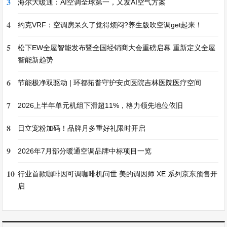
3
海尔大暖通：AI空调全球第一，又发AI空气方案
4
约克VRF：空调房呆久了觉得烦闷?养生版吹空调get起来！
5
松下EW全屋智能发布暨全国经销商大会重磅启幕 重新定义全屋
智能新趋势
6
节能极净双驱动 | 环都拓普守护安贞医院吉林医院医疗空间
7
2026上半年单元机组下滑超11%，格力领先地位依旧
8
日立宠粉加码！品牌月多重好礼限时开启
9
2026年7月部分暖通空调品牌中标项目一览
10
行业首款咖啡因可调咖啡机问世 美的调因师 XE 系列京东预售开
启