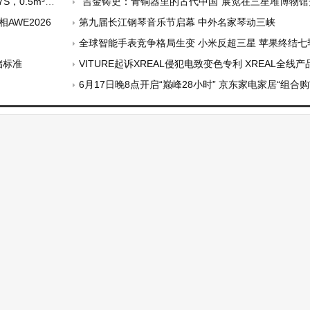
颠覆家庭健康洗护
“吉金铸史：青铜器里的古代中国”展览在三星堆博物馆
WE2026
第九届长江钢琴音乐节启幕 中外名家琴动三峡
全球智能手表竞争格局生变 小米反超三星 苹果终结七
储标准
VITURE起诉XREAL侵犯电致变色专利 XREAL全线产品
6月17日晚8点开启“巅峰28小时” 京东家电家居“组合