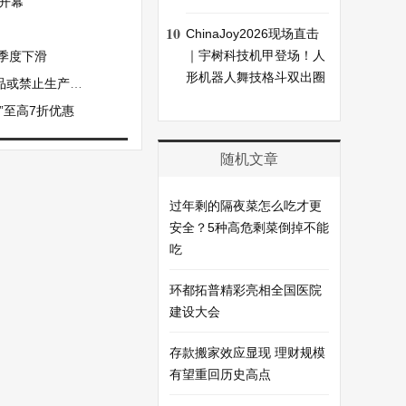
开幕
10
ChinaJoy2026现场直击
｜宇树科技机甲登场！人
季度下滑
形机器人舞技格斗双出圈
或禁止生产和销售
购”至高7折优惠
随机文章
过年剩的隔夜菜怎么吃才更
安全？5种高危剩菜倒掉不能
吃
环都拓普精彩亮相全国医院
建设大会
存款搬家效应显现 理财规模
有望重回历史高点