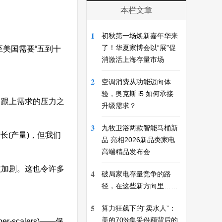
本栏文章
1
初秋第一场焕新嘉年华来
了！华夏家博会以“展”促
至美国需要“五到十
消激活上海存量市场
2
空调消费从功能迈向体
验，奥克斯 i5 如何承接
力跟上需求的压力之
升级需求？
3
九牧卫浴两款智能马桶新
长(产量)，但我们
品 亮相2026新品类家电
高端精品发布会
益加剧。这也令许多
4
破局家电存量竞争的路
径，在这些新方向里……
5
算力狂飙下的“卖水人”：
美的70%集采份额背后的
calers)——保