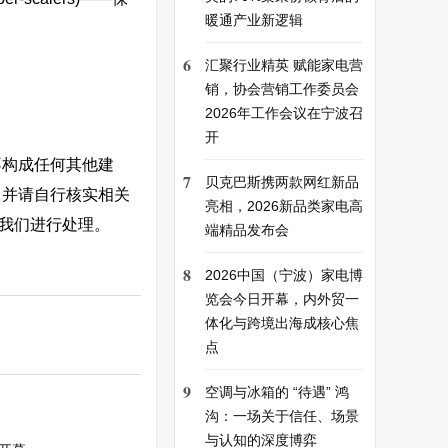
暖通产业新逻辑
6
汇聚行业精英 赋能家电营
销，协会营销工作委员会
2026年工作会议在宁波召
开
不构成任何其他建
7
贝克巴斯携两款网红新品
，并请自行核实相关
亮相，2026新品类家电高
系我们进行处理。
端精品发布会
8
2026中国（宁波）家电博
览会今日开幕，内外贸一
体化与跨境出海成核心焦
点
9
空调与冰箱的 “待遇” 鸿
沟：一场关于信任、场景
与认知的深度博弈