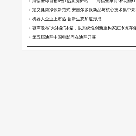
海信全球首创6合1热泵洗护站——海信全家筒·棉花糖U7S，0.5m³空间
定义健康净饮新范式 安吉尔多款新品与核心技术集中亮相A
机器人企业上市热 创新生态加速形成
容声发布“大冰象”冰箱，以系统性创新重构家庭冷冻存
第五届迪拜中国电影周在迪拜开幕