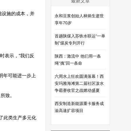
最新文章
础设施的成本，并
永和豆浆创始人林炳生逝世
享年70岁
首趟陕煤入苏铁水联运“一单
制”煤炭专列开行
时表示，“我们反
陕西：激流中 他们用一条
绳“拽”回一条命
明年可能进一步上
六周水上狂欢圆满落幕！西
安玛雅海滩第二届社区泼水
争霸赛收官之战燃动盛夏
力所致。
西安制造新能源重卡服务成
渝高速扩容项目
了此类生产多元化