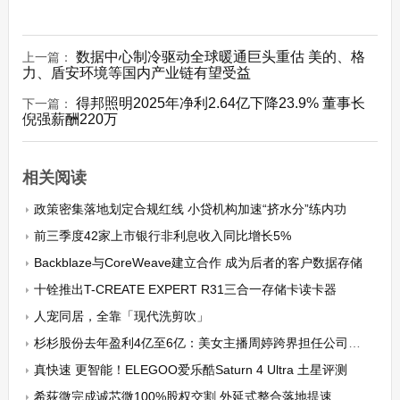
数据中心制冷驱动全球暖通巨头重估 美的、格
上一篇：
力、盾安环境等国内产业链有望受益
得邦照明2025年净利2.64亿下降23.9% 董事长
下一篇：
倪强薪酬220万
相关阅读
政策密集落地划定合规红线 小贷机构加速“挤水分”练内功
前三季度42家上市银行非利息收入同比增长5%
Backblaze与CoreWeave建立合作 成为后者的客户数据存储
十铨推出T-CREATE EXPERT R31三合一存储卡读卡器
人宠同居，全靠「现代洗剪吹」
杉杉股份去年盈利4亿至6亿：美女主播周婷跨界担任公司董事长、首年成绩亮眼，职工人均薪酬18万元
真快速 更智能！ELEGOO爱乐酷Saturn 4 Ultra ⼟星评测
希荻微完成诚芯微100%股权交割 外延式整合落地提速