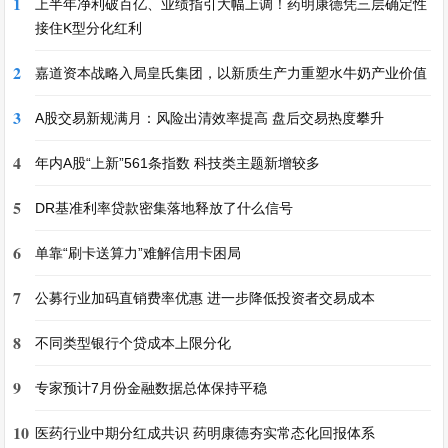
1
上半年净利破百亿、业绩指引大幅上调！药明康德凭三层确定性
接住K型分化红利
2
嘉道资本战略入局皇氏集团，以新质生产力重塑水牛奶产业价值
3
A股交易新规满月：风险出清效率提高 盘后交易热度攀升
4
年内A股“上新”561条指数 科技类主题新增较多
5
DR基准利率贷款密集落地释放了什么信号
6
单靠“刷卡送算力”难解信用卡困局
7
公募行业加码直销费率优惠 进一步降低投资者交易成本
8
不同类型银行个贷成本上限分化
9
专家预计7月份金融数据总体保持平稳
10
医药行业中期分红成共识 药明康德夯实常态化回报体系