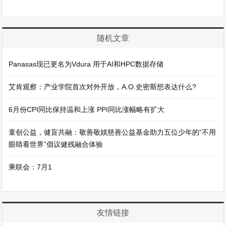
随机文章
Panasas现已更名为Vdura 用于AI和HPC数据存储
艾肯观察：产业学院首次对外开放，A.O.史密斯想表达什么?
6月份CPI同比保持温和上涨 PPI同比涨幅略有扩大
童创公益，健盲共融：敬善敬媄慈善公益基金助力五位少年的“不用
眼睛看世界”倡议健残融合体验
乘联会：7月1
友情链接