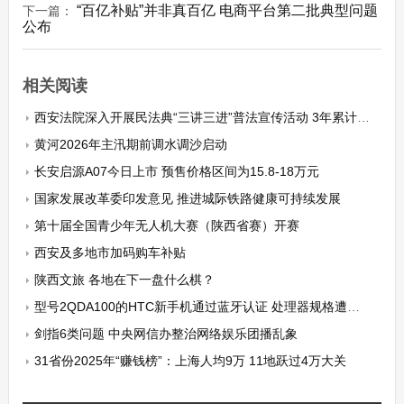
“百亿补贴”并非真百亿 电商平台第二批典型问题
下一篇：
公布
相关阅读
西安法院深入开展民法典“三讲三进”普法宣传活动 3年累计发布各类民法典适用典型案例150件
黄河2026年主汛期前调水调沙启动
长安启源A07今日上市 预售价格区间为15.8-18万元
国家发展改革委印发意见 推进城际铁路健康可持续发展
第十届全国青少年无人机大赛（陕西省赛）开赛
西安及多地市加码购车补贴
陕西文旅 各地在下一盘什么棋？
型号2QDA100的HTC新手机通过蓝牙认证 处理器规格遭曝光
剑指6类问题 中央网信办整治网络娱乐团播乱象
31省份2025年“赚钱榜”：上海人均9万 11地跃过4万大关