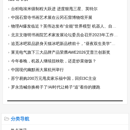
台积电埃米级制程大跃进 进度狠甩三星、英特尔
中国石窟寺书画艺术展在云冈石窟博物馆开展
物理AI爆发临近？英伟达发布“全能”世界模型 机器人、自动驾驶有望获强力助推
北京文徵明书画院艺术家发展论坛委员会召开2023年工作总结会
追觅冰吧双品跻身天猫冰吧新品榜前十，“昼夜双生美学”设计喜获市场热捧
莱克电气旗下三大品牌产品荣膺AWE2026艾普兰创新奖
今年春晚，机器人继续扭秧歌，还是炒菜做饭？
中国现代幽默画大展杭州举行
苏宁易购200万元甩卖家乐福中国，回归3C主业
罗永浩喊你换椅子了!AI时代让椅子“追”着你的腰跑
分类导航