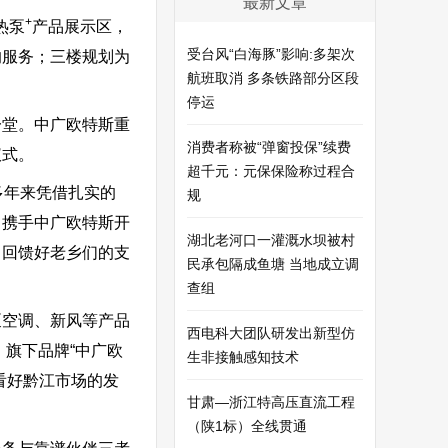
最新文章
+
热泵
产品展示区，
受台风“白海豚”影响:多架次
的服务；三楼规划为
航班取消 多条铁路部分区段
停运
一堂。中广欧特斯重
消费者称被“弹窗投保”续费
仪式。
超千元：元保保险称过程合
多年来凭借扎实的
规
，携手中广欧特斯开
湖北老河口一灌溉水坝被村
，回馈好老乡们的支
民承包隔成鱼塘 当地成立调
查组
泵空调、新风等产品
西电科大团队研发出新型仿
，旗下品牌“中广欧
生非接触感知技术
看好黔江市场的发
甘肃—浙江特高压直流工程
（陕1标）全线贯通