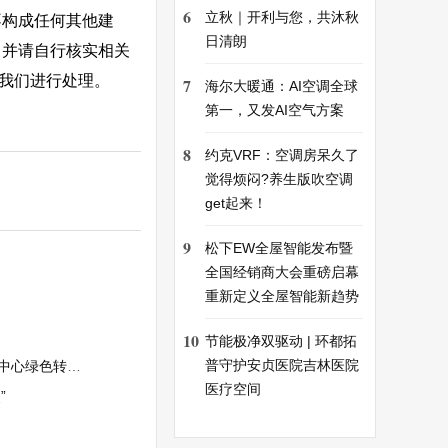
6
立秋｜开利与您，共沐秋
不构成任何其他建
日清朗
，并请自行核实相关
系我们进行处理。
7
海尔大暖通：AI空调全球
第一，又发AI空气方案
8
约克VRF：空调房呆久了
觉得烦闷?养生版吹空调
get起来！
9
松下EW全屋智能发布暨
全国经销商大会重磅启幕
重新定义全屋智能新趋势
10
节能极净双驱动 | 环都拓
普守护安贞医院吉林医院
为“低碳先锋”
医疗空间
”