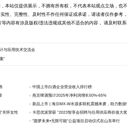
网，本站仅提供展示，不拥有所有权，不代表本站观点立场，也
真实性、完整性、及时性不作任何保证或承诺，请读者仅作参考
片等内容有涉及版权/违法违规或其他不适合的内容， 请及时联
设计与应用技术交流会
案”
售
中国上市白酒企业营业收入排行榜
章
燕京啤酒预计2025年净利润增长50%-65%
新品上市 | 海尔MX-W水源多联机震撼来袭，助力数据中心绿色转型成
"关怀女性
卡思优派荣获 “2023智享会招聘与任用供应商价值大奖
"圆梦未来•无限可能"公益项目启动仪式在山东举行