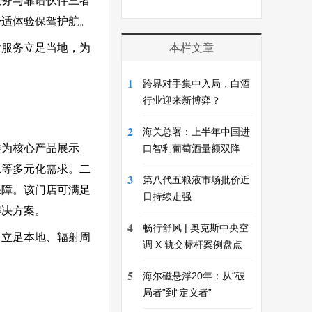
服务与靠谱伙伴三者
舒适体验保驾护航。
业服务立足当地，为
本栏文章
1
跨界对手集中入局，白酒
行业迎来新博弈？
2
海关总署：上半年中国进
楼为核心产品展示
口智利葡萄酒量额双降
水等多元化需求。二
3
第八代五粮液市场批价近
保障。该门店可满足
日持续走强
解决方案。
4
畅行舒风 | 奥克斯中央空
，立足本地、辐射周
调 X 轨交标杆案例盘点
5
海尔磁悬浮20年：从“破
局者”到“定义者”