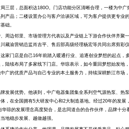
局三层，总面积达180O。门店功能分区清晰合理，一楼为中广
系列产品；二楼设置办公与客户洽谈区域，可为客户提供更专业
牢基础。
户、周边邻里、市场管理方代表以及产业链上下游合作伙伴齐聚
团川藏渝营销总监肖吉平、售后部高级经理杨宏等共同出席剪彩
这家门店是自己16年前踏入暖通行业、追逐创业梦想的起点，
跟，陆续布局了多家线下门店。华琼表示，如今重回梦想始发地
托中广的优质产品与自己专业的本土服务力，持续深耕黔江市场
品牌发展优势。他谈到，中广电器集团集全系列空气源热泵、热
体，在全国拥有5大研发中心和2大制造基地。经过20年的发展
与华琼的发展理念高度契合，是志同道合的合作伙伴，品牌十分
在当地稳步发展、越做越强。