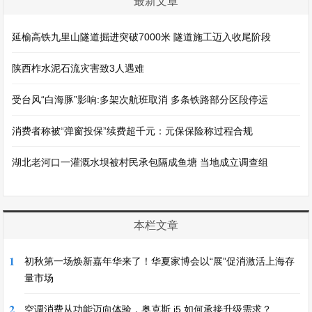
最新文章
延榆高铁九里山隧道掘进突破7000米 隧道施工迈入收尾阶段
陕西柞水泥石流灾害致3人遇难
受台风“白海豚”影响:多架次航班取消 多条铁路部分区段停运
消费者称被“弹窗投保”续费超千元：元保保险称过程合规
湖北老河口一灌溉水坝被村民承包隔成鱼塘 当地成立调查组
本栏文章
1
初秋第一场焕新嘉年华来了！华夏家博会以“展”促消激活上海存
量市场
2
空调消费从功能迈向体验，奥克斯 i5 如何承接升级需求？