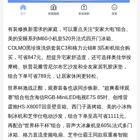
有装修换新需求的家庭，可以重点关注“安家大电”组合。
美的安睡系列M60小机皇520升法式四开门冰箱、
COLMO黑珍珠洗烘套装C3和格力云锦Ⅲ 3匹柜机组合购
买，可省847元。想提升宅家舒适度，还可选择奥佳华按
摩椅、狄普花瓣雪尼尔布艺沙发和全友家居乳胶床垫，
组合下单可省789元，让居家休闲更轻松。
世界杯激战正酣，观赛装备也该同步焕新。“超爽看球观
赛”组合包含海信RGB-MiniLED电视E7S 85吋、创维雷
霆炮HS-X800T回音壁音箱、西门子蒸烤箱、美的小冰狗
制冰机和芝华仕电动沙发，组合下单至高可省1111元。
再配合“世界杯干杯”组合，容声大冰象机皇605L法式多门
冰箱、格力直流变频电扇、芝华仕霸王同款双重奏智能