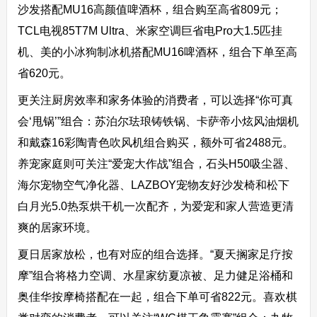
沙发搭配MU16高颜值啤酒杯，组合购至高省809元；
TCL电视85T7M Ultra、米家空调巨省电Pro大1.5匹挂
机、美的小冰狗制冰机搭配MU16啤酒杯，组合下单至高
省620元。
更关注厨房效率和家务体验的消费者，可以选择“你可真
会‘甩锅’”组合：苏泊尔珐琅铸铁锅、卡萨帝小炫风油烟机
和戴森16彩陶青色吹风机组合购买，额外可省2488元。
养宠家庭则可关注“爱宠大作战”组合，石头H50吸尘器、
海尔宠物空气净化器、LAZBOY宠物友好沙发椅和松下
白月光5.0热泵烘干机一次配齐，为爱宠和家人营造更清
爽的居家环境。
夏日居家放松，也有对应的组合选择。“夏天搁家足疗按
摩”组合将格力空调、水星家纺夏凉被、足力健足浴桶和
奥佳华按摩椅搭配在一起，组合下单可省822元。喜欢棋