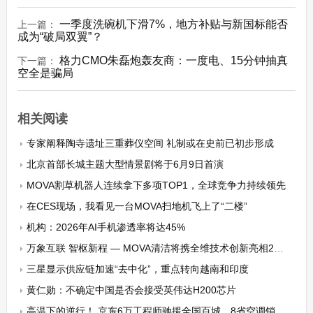
一季度洗碗机下滑7%，地方补贴与新国标能否
上一篇：
成为“破局双翼”？
格力CMO朱磊炮轰友商：一度电、15分钟抽真
下一篇：
空全是骗局
相关阅读
专家阐释陶寺遗址三重葬仪空间 礼制或在史前已初步形成
北京首部长城主题大型情景剧将于6月9日首演
MOVA割草机器人连续拿下多项TOP1，全球竞争力持续领先
在CES现场，我看见一台MOVA扫地机飞上了“二楼”
机构：2026年AI手机渗透率将达45%
万象互联 智枢新程 — MOVA清洁将携全维技术创新亮相2026上海AWE
三星显示供应链加速“去中化”，重点转向越南和印度
黄仁勋：不确定中国是否会接受英伟达H200芯片
高温下的逆行！ 京东6万工程师驰援全国百城，8省空调销量同比大增300%