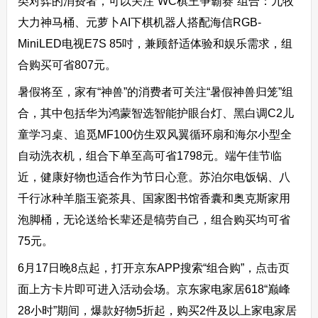
类对弈的消费者，可以关注“WC棋王争霸赛”组合：九牧
大力神马桶、元萝卜AI下棋机器人搭配海信RGB-
MiniLED电视E7S 85吋，兼顾舒适体验和娱乐需求，组
合购买可省807元。
暑假将至，家有“神兽”的消费者可关注“暑假神兽归笼”组
合，其中包括华为鸿蒙智选智能护眼台灯、黑白调C2儿
童学习桌、追觅MF100仿生双风翼循环扇和海尔小型全
自动洗衣机，组合下单至高可省1798元。端午佳节临
近，健康好物也适合作为节日心意。苏泊尔电饭锅、八
千行冰种羊脂玉瓷茶具、国家图书馆香囊和奥克斯家用
泡脚桶，无论送给长辈还是犒劳自己，组合购买均可省
75元。
6月17日晚8点起，打开京东APP搜索“组合购”，点击页
面上方卡片即可进入活动会场。京东家电家居618“巅峰
28小时”期间，爆款好物5折起，购买2件及以上家电家居