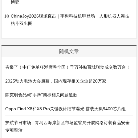
博弈
10
ChinaJoy2026现场直击｜宇树科技机甲登场！人形机器人舞技
格斗双出圈
随机文章
夯爆了！中广免单狂潮席卷全国！千万补贴百城联动成交数万台！
2025动力电池大会启幕，国内现存相关企业超20万家
陈克明食品就“手擀”商标相关问题道歉
Oppo Find X8和X8 Pro关键设计细节曝光 搭载天玑9400芯片组
护航节日市场 | 青岛西海岸新区市场监管局开展网络订餐食品安全
专项整治