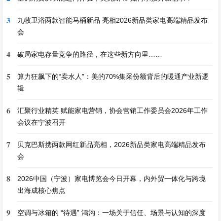
3
九牧卫浴两款智能马桶新品 亮相2026新品类家电高端精品发布
会
4
破局家电存量竞争的路径，在这些新方向里……
5
算力狂飙下的“卖水人”：美的70%集采份额背后的暖通产业新逻
辑
6
汇聚行业精英 赋能家电营销，协会营销工作委员会2026年工作
会议在宁波召开
7
贝克巴斯携两款网红新品亮相，2026新品类家电高端精品发布
会
8
2026中国（宁波）家电博览会今日开幕，内外贸一体化与跨境
出海成核心焦点
9
空调与冰箱的 “待遇” 鸿沟：一场关于信任、场景与认知的深度