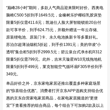
“巅峰28小时”期间，多款人气商品迎来限时好价。西奥电
脑椅C500 5折到手1649.5元，金橡树乐护椰棕乳胶床垫
限量5折仅需411.6元；凯迪仕人脸大屏智能锁前20台付
款可享半价，到手624.75元，并额外赠送一年云存储、
原装锂电池、原装门卡、永久电池换新卡等多重好礼。
苏泊尔超薄油烟机5折起，到手价1391元；美的华凌“小
透明”集合柜5折到手2999.5元；碧云泉台式净水机R312
限量5折仅需799元。此外，吉米天璇星W10无线拖地机
限量5折到手499元，莱克智能空气循环扇F305半价到手
349元。
单品好价之外，京东家电家居还推出覆盖多种家庭场景
的“惊喜组合优惠”。消费者打开京东APP选购支持组合优
惠的京东自营家电家居商品，在家电家居频道的“更便
宜”下查看推荐的组合商品，每个组合下可加购2款及以上