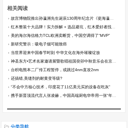
相关阅读
故宫博物院推出孙瀛洲先生诞辰130周年纪念片《瓷海瀛洲》
红木整装十大品牌！实力拆解 + 选品避坑，红木爱好者找准靠谱企业不花冤枉钱
美的海尔海信格力TCL欧洲卖断货，中国空调得了“MVP”
新研究警示：吸电子烟可能致癌
当世界迎来中国春节时刻 中华文化在海外璀璨绽放
神圣东方•艺术名家邀请展暨歌唱祖国癸卯中秋音乐会在京隆重举行
台积电熊本二厂传工程暂停，或跳过4nm直攻2nm
还搞错,美缝剂的耐黄变等级?
“不会中方核心技术，印度花了11亿美元买的设备在吃灰”
携手新晋顶流代言人张凌赫，中国高端厨电华帝用一张“年轻牌”掀翻厨电圈！
分类导航