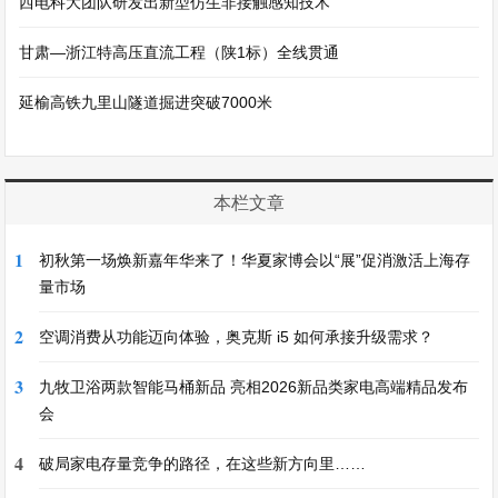
西电科大团队研发出新型仿生非接触感知技术
甘肃—浙江特高压直流工程（陕1标）全线贯通
延榆高铁九里山隧道掘进突破7000米
本栏文章
1
初秋第一场焕新嘉年华来了！华夏家博会以“展”促消激活上海存
量市场
2
空调消费从功能迈向体验，奥克斯 i5 如何承接升级需求？
3
九牧卫浴两款智能马桶新品 亮相2026新品类家电高端精品发布
会
4
破局家电存量竞争的路径，在这些新方向里……