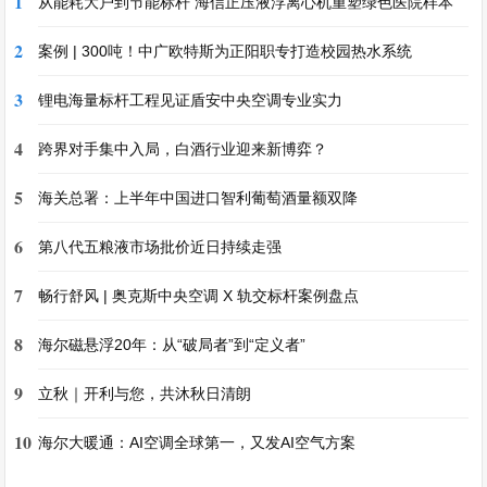
1
从能耗大户到节能标杆 海信正压液浮离心机重塑绿色医院样本
2
案例 | 300吨！中广欧特斯为正阳职专打造校园热水系统
3
锂电海量标杆工程见证盾安中央空调专业实力
4
跨界对手集中入局，白酒行业迎来新博弈？
5
海关总署：上半年中国进口智利葡萄酒量额双降
6
第八代五粮液市场批价近日持续走强
7
畅行舒风 | 奥克斯中央空调 X 轨交标杆案例盘点
8
海尔磁悬浮20年：从“破局者”到“定义者”
9
立秋｜开利与您，共沐秋日清朗
10
海尔大暖通：AI空调全球第一，又发AI空气方案