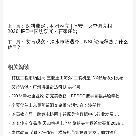
深耕燕赵，标杆林立 | 盾安中央空调亮相
上一篇：
2026HPE中国热泵展・石家庄站
艾肯观察：净水市场遇冷，NSF论坛释放了什么
下一篇：
信号?
相关阅读
打破工程市场困局 三菱重工海尔“工装机皇”DX舒居系列发布
艾肯访谈：广州博世舒适科技 吴棹舟
“2024幸福企业论坛”完美收官，FESCO携手百强共绘幸福企业新篇章
宁夏贺兰山东麓葡萄酒文旅推介活动在长沙举行
以高效产品，助算电协同｜荏原关注数据中心行业发展，参加冷却节能技术应用发展论坛
以专业定义品质 天加携锂电全链路解决方案首次亮相2026 CIBF
麦优改造|节能22~25%，模块机节能创新方案，助力酒店业降本增效！