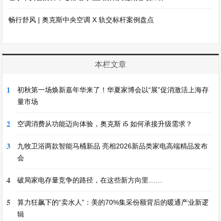
畅行舒风 | 奥克斯中央空调 X 轨交标杆案例盘点
本栏文章
1
初秋第一场焕新嘉年华来了！华夏家博会以“展”促消激活上海存
量市场
2
空调消费从功能迈向体验，奥克斯 i5 如何承接升级需求？
3
九牧卫浴两款智能马桶新品 亮相2026新品类家电高端精品发布
会
4
破局家电存量竞争的路径，在这些新方向里……
5
算力狂飙下的“卖水人”：美的70%集采份额背后的暖通产业新逻
辑