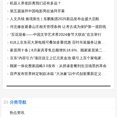
机器人养老距离我们还有多远？
第五届迪拜中国电影周在迪拜开幕
人文共续 焕境新生 | 东鹏集团2025新品发布会盛大启航
河北修改避暑山庄相关管理条例 让考古成为保护第一道防线
“百花迎春——中国文学艺术界2024春节大联欢”在京举行
618上京东买大屏电视可叠加多重优惠 百吋吊装服务让换新更省心
家居周十条 | 8月家具零售总额增长18.6%、顾家家居第二大股东改名、多家企业破产清算…
京东“内容引力”项目设立上亿元奖金池 吸引上百个家电家居商家参与
顾家一体化整家战略3.0发布：从拼凑套餐到生活场景的革命
容声发布世界杯定制款冰箱 “大冰象”以中式创新重新定义冰箱新形态
分类导航
热点资讯