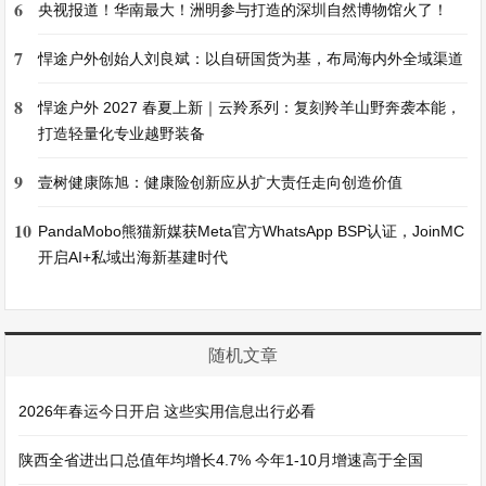
6
央视报道！华南最大！洲明参与打造的深圳自然博物馆火了！
7
悍途户外创始人刘良斌：以自研国货为基，布局海内外全域渠道
8
悍途户外 2027 春夏上新｜云羚系列：复刻羚羊山野奔袭本能，
打造轻量化专业越野装备
9
壹树健康陈旭：健康险创新应从扩大责任走向创造价值
10
PandaMobo熊猫新媒获Meta官方WhatsApp BSP认证，JoinMC
开启AI+私域出海新基建时代
随机文章
2026年春运今日开启 这些实用信息出行必看
陕西全省进出口总值年均增长4.7% 今年1-10月增速高于全国