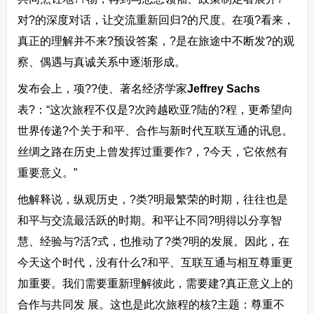
对?的深度对话，让交流重新回归?的尺度。在项?看来，
真正的理解并不来?预设答案，?是在旅途中不断发?的观
察、偶遇与真诚关系中逐渐形成。
发布会上，项??使、著名经济学家
J
e
ff
r
e
y
S
a
c
h
s
表?：“这次旅程不仅是?次跨越欧亚?陆的?程，更希望向
世界传递?个关于和平、合作与新时代互联互通的讯息。
丝绸之路在历史上曾发挥过重要作?，?今天，它依然有
重要意义。”
他解释说，纵观历史，?类?明最繁荣的时期，往往也是
和平与交流最活跃的时期。和平让不同?明得以分享智
慧、经验与?活?式，也推动了?类?明的发展。因此，在
今天这个时代，没有什么?和平、互联互通与相互尊重更
加重要。我们需要重新理解彼此，需要建?真正意义上的
合作与共同发 展。这也是此次旅程的核?主题：尊重不