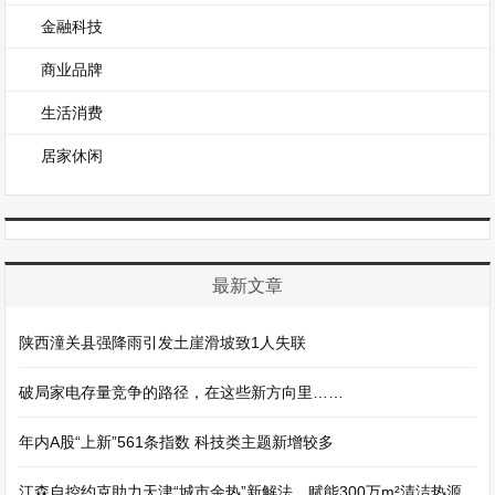
金融科技
商业品牌
生活消费
居家休闲
最新文章
陕西潼关县强降雨引发土崖滑坡致1人失联
破局家电存量竞争的路径，在这些新方向里……
年内A股“上新”561条指数 科技类主题新增较多
江森自控约克助力天津“城市余热”新解法，赋能300万m²清洁热源