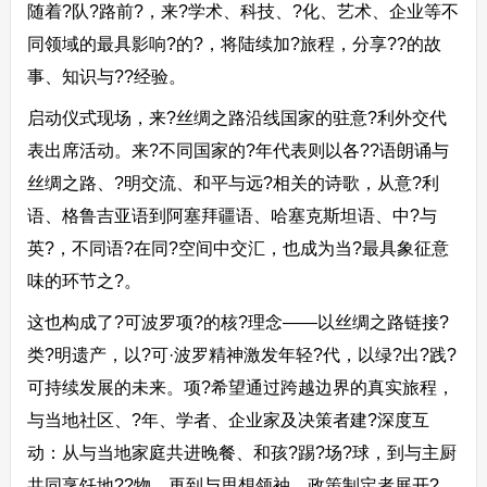
随着?队?路前?，来?学术、科技、?化、艺术、企业等不
同领域的最具影响?的?，将陆续加?旅程，分享??的故
事、知识与??经验。
启动仪式现场，来?丝绸之路沿线国家的驻意?利外交代
表出席活动。来?不同国家的?年代表则以各??语朗诵与
丝绸之路、?明交流、和平与远?相关的诗歌，从意?利
语、格鲁吉亚语到阿塞拜疆语、哈塞克斯坦语、中?与
英?，不同语?在同?空间中交汇，也成为当?最具象征意
味的环节之?。
这也构成了?可波罗项?的核?理念——以丝绸之路链接?
类?明遗产，以?可·波罗精神激发年轻?代，以绿?出?践?
可持续发展的未来。项?希望通过跨越边界的真实旅程，
与当地社区、?年、学者、企业家及决策者建?深度互
动：从与当地家庭共进晚餐、和孩?踢?场?球，到与主厨
共同烹饪地??物，再到与思想领袖、政策制定者展开?