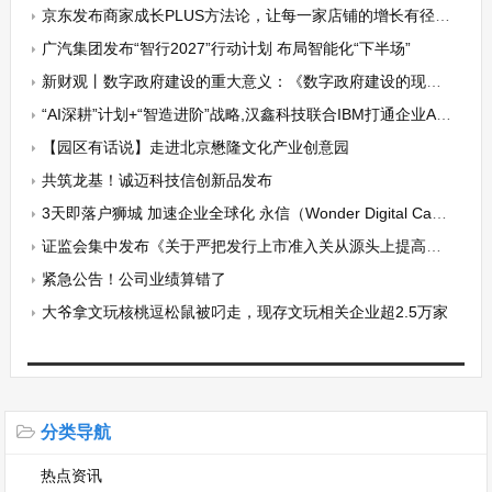
京东发布商家成长PLUS方法论，让每一家店铺的增长有径可循
广汽集团发布“智行2027”行动计划 布局智能化“下半场”
新财观丨数字政府建设的重大意义：《数字政府建设的现实机遇、方法路径和典型案例》发布
“AI深耕”计划+“智造进阶”战略,汉鑫科技联合IBM打通企业AI应用落地“最后一公里”!
【园区有话说】走进北京懋隆文化产业创意园
共筑龙基！诚迈科技信创新品发布
3天即落户狮城 加速企业全球化 永信（Wonder Digital Capital）一站式支付系统 安全有保障
证监会集中发布《关于严把发行上市准入关从源头上提高上市公司质量的意见（试行）》等四项政策文件
​紧急公告！公司业绩算错了
大爷拿文玩核桃逗松鼠被叼走，现存文玩相关企业超2.5万家
分类导航
热点资讯