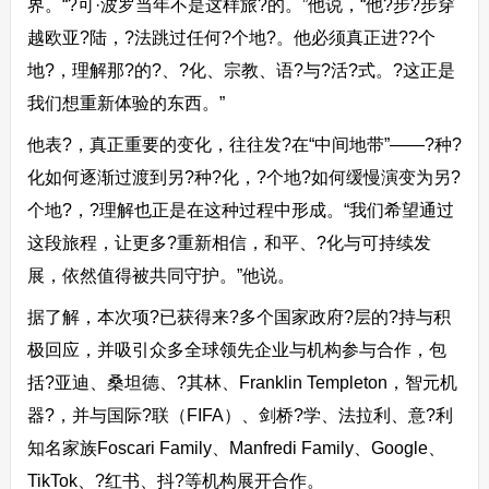
界。“?可·波罗当年不是这样旅?的。”他说，“他?步?步穿
越欧亚?陆，?法跳过任何?个地?。他必须真正进??个
地?，理解那?的?、?化、宗教、语?与?活?式。?这正是
我们想重新体验的东西。”
他表?，真正重要的变化，往往发?在“中间地带”——?种?
化如何逐渐过渡到另?种?化，?个地?如何缓慢演变为另?
个地?，?理解也正是在这种过程中形成。“我们希望通过
这段旅程，让更多?重新相信，和平、?化与可持续发
展，依然值得被共同守护。”他说。
据了解，本次项?已获得来?多个国家政府?层的?持与积
极回应，并吸引众多全球领先企业与机构参与合作，包
括?亚迪、桑坦德、?其林、Franklin Templeton，智元机
器?，并与国际?联（FIFA）、剑桥?学、法拉利、意?利
知名家族Foscari Family、Manfredi Family、Google、
TikTok、?红书、抖?等机构展开合作。