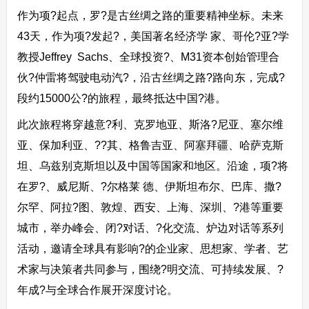
作为项?起点，罗?是古丝绸之路的重要精神坐标。未来
43天，作为项?发起?，美国著名经济学 家、哥伦?亚?学
教授Jeffrey Sachs、全球投资?、M31资本创始管理合
伙?仲雷将驾驶电动汽?，沿古丝绸之路?路向东，完成?
段约15000公?的旅程，最终抵达中国?港。
此次旅程将穿越意?利、克罗地亚、斯洛?尼亚、塞尔维
亚、保加利亚、??其、格鲁吉亚、阿塞拜疆、哈萨克斯
坦、乌兹别克斯坦以及中国等国家和地区。沿途，项?将
在罗?、威尼斯、?尔格莱 德、伊斯坦布尔、巴库、撒?
尔罕、阿拉?图、敦煌、西安、上海、深圳、?港等重要
城市，举办峰会、闭?对话、?化交流、炉边对话等系列
活动，邀请全球具有影响?的企业家、思想家、学者、艺
术家与决策者共同参与，围绕?明交流、可持续发展、?
年成?与全球合作展开深度讨论。