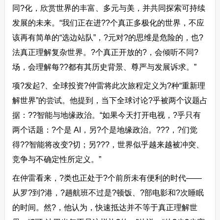
同?化，欣赏世界的丰富、多元与美，并共同探索可持续
发展的未来。“我们正在进??个真正多极化的世界，不应
该再有简单的“选边站队”，?元对?的思维是危险的，也?
法真正理解复杂世界。?个真正开放的?，会倾听不同?
场，会理解每??都有其历史背景、尊严与发展诉求。”
项?发起?、全球投资?仲雷将此次旅程定义为?种“重新理
解世界”的尝试。他提到，当下全球讨论?乎被两个议题占
据：??智能与地缘政治。“如果今天打开电视，?乎只有
两个话题：?个是 AI，另?个是地缘政治。???，?们觉
得??智能将改变?切；另???，世界似乎越来越被冲突、
竞争与不确定性所定义。”
在仲雷看来，?类也正处于?个前所未有便利的时代——
从罗?到?港，?趟航班不过是?顿饭、?部电影和?次睡眠
的时间。然?，他认为，快速抵达并不等于真正理解世