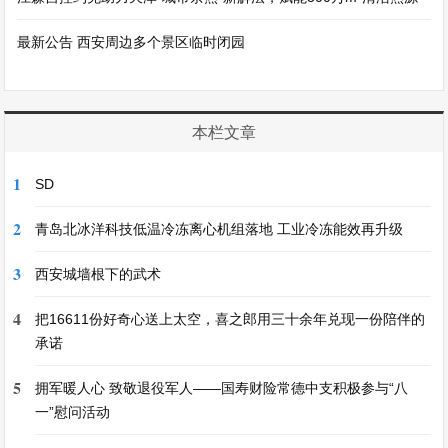
最新公告 西安周边多个景区临时闭园
本栏文章
1
SD
2
青岛北冰洋科技低温冷冻离心机组落地 工业冷冻能效再升级
3
西安城墙根下的武术
4
把16611份好奇心送上太空，喜之郎用三十余年兑现一份陪伴的
承诺
5
拥军暖人心 致敬退役军人——国寿财险常德中支积极参与“八
一”慰问活动