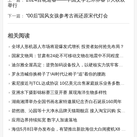
上一篇：
举行
“00后”国风女孩参考古画还原宋代灯会
下一篇：
相关阅读
全球人形机器人市场将迎爆发式增长 投资者如何抢先布局？
国家文物局：甘肃有24处不可移动文物在地震中不同程度受损
迪尔雅全屋高定：逆势加码设备投入，以硬核实力筑牢客户服务根基
罗永浩喊你换椅子了!AI时代让椅子“追”着你的腰跑
索尼接近与TCL达成协议 10亿美元出售家庭娱乐业务多数股权
亚洲水下摄影锦标赛三亚开赛 展现海洋生物多样性
湖南湘潭举办全国书画名家特邀展纪念齐白石诞辰160周年
碧然德、沁园等十大净水品牌天猫期舰店 接入淘宝闪购 实现4小时上门“闪电换芯”
应用边界持续拓宽 数字人加速落地
海信5月8日举办发布会，有望推出新款海信大白闺蜜机X8 Ultra