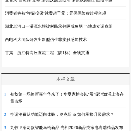
受台风“白海豚”影响:多架次航班取消 多条铁路部分区段停运
消费者称被“弹窗投保”续费超千元：元保保险称过程合规
湖北老河口一灌溉水坝被村民承包隔成鱼塘 当地成立调查组
西电科大团队研发出新型仿生非接触感知技术
甘肃—浙江特高压直流工程（陕1标）全线贯通
本栏文章
1
初秋第一场焕新嘉年华来了！华夏家博会以“展”促消激活上海存
量市场
2
空调消费从功能迈向体验，奥克斯 i5 如何承接升级需求？
3
九牧卫浴两款智能马桶新品 亮相2026新品类家电高端精品发布