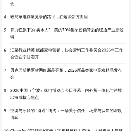
会
4
破局家电存量竞争的路径，在这些新方向里……
5
算力狂飙下的“卖水人”：美的70%集采份额背后的暖通产业新逻
辑
6
汇聚行业精英 赋能家电营销，协会营销工作委员会2026年工作
会议在宁波召开
7
贝克巴斯携两款网红新品亮相，2026新品类家电高端精品发布
会
8
2026中国（宁波）家电博览会今日开幕，内外贸一体化与跨境
出海成核心焦点
9
空调与冰箱的 “待遇” 鸿沟：一场关于信任、场景与认知的深度
博弈
10
ChinaJoy2026现场直击｜宇树科技机甲登场！人形机器人舞技