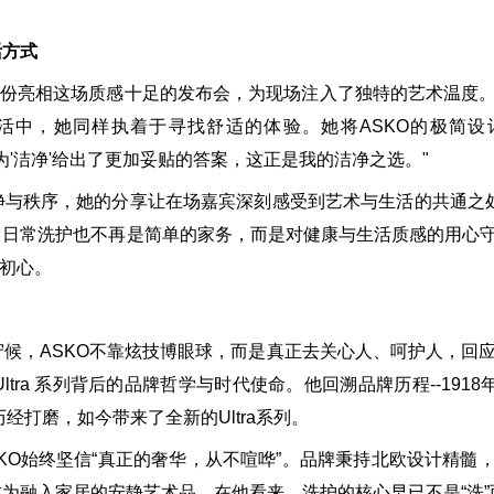
活方式
”身份亮相这场质感十足的发布会，为现场注入了独特的艺术温度
活中，她同样执着于寻找舒适的体验。她将ASKO的极简设
为'洁净'给出了更加妥贴的答案，这正是我的洁净之选。"
秩序，她的分享让在场嘉宾深刻感受到艺术与生活的共通之处
。日常洗护也不再是简单的家务，而是对健康与生活质感的用心
的初心。
，ASKO不靠炫技博眼球，而是真正去关心人、呵护人，回
tra 系列背后的品牌哲学与时代使命。他回溯品牌历程--1918
经打磨，如今带来了全新的Ultra系列。
O始终坚信“真正的奢华，从不喧哗”。品牌秉持北欧设计精髓
融入家居的安静艺术品。在他看来，洗护的核心早已不是“洗”而是