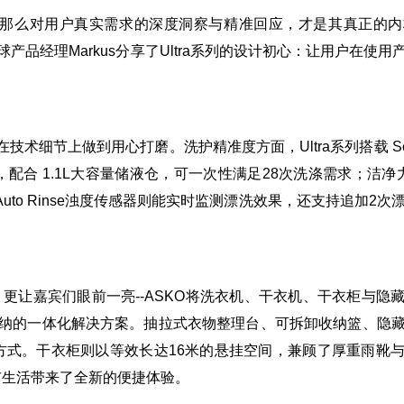
衣，那么对用户真实需求的深度洞察与精准回应，才是其真正的
球产品经理Markus分享了Ultra系列的设计初心：让用户在使
节上做到用心打磨。洗护精准度方面，Ultra系列搭载 Sensi S
技术，配合 1.1L大容量储液仓，可一次性满足28次洗涤需求；洁净力
Auto Rinse浊度传感器则能实时监测漂洗效果，还支持追加2
让嘉宾们眼前一亮--ASKO将洗衣机、干衣机、干衣柜与隐
收纳的一体化解决方案。抽拉式衣物整理台、可拆卸收纳篮、隐
方式。干衣柜则以等效长达16米的悬挂空间，兼顾了厚重雨靴
市生活带来了全新的便捷体验。