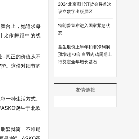
2024北京图书订货会将首次
设立数字出版展区
特朗普宣布进入国家紧急状
。舞台上，她追求每
态
计比作舞蹈中的线
益生股份上半年扣非净利润
预增超70倍 白羽肉鸡周期上
--真正的价值从不
行奠定全年增长基石
守护。这份对细节的
友情链接
应每一种生活方式。
年ASKO诞生于北欧
，删繁就简，不堆砌
“护”，ASKO死