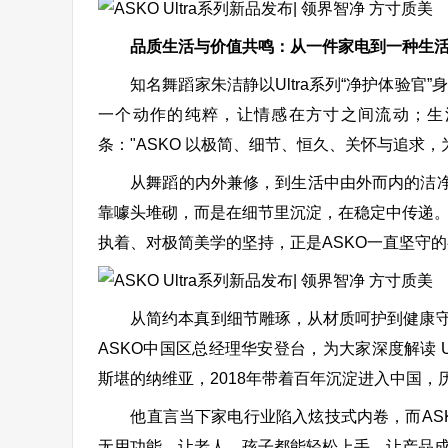
品质生活与价值共鸣：从一件家电到一种生
知名舞蹈家朱洁静以Ultra系列“净护体验官
一个动作的纯粹，让情感在方寸之间流动；生
条："ASKO 以极简、细节、恒久、关怀与追求，
从舞蹈的内外兼修，到生活中由外而内的洁净与
靠噱头堆砌，而是在细节里沉淀，在稳定中传递
执着、对极简美学的坚持，正是ASKO一直坚守
从简约本真到细节雕琢，从材质呵护到健康守候
ASKO中国区总经理华安登台，为大家深度解读 Ul
斯堪的纳维亚，2018年带着百年沉淀进入中国，历
他直言当下家电行业陷入炫技式内卷，而ASK
无用功能，让老人、孩子都能轻松上手，让产品成为