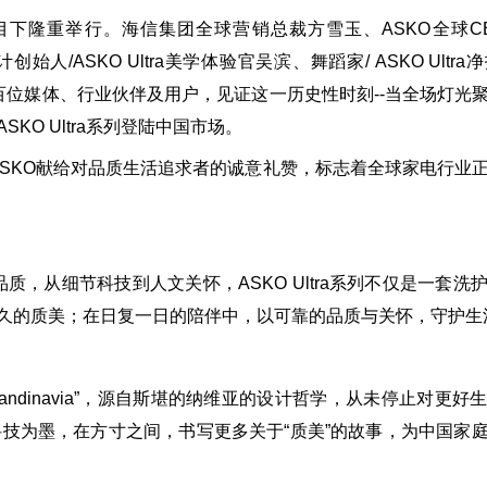
下隆重举行。海信集团全球营销总裁方雪玉、ASKO全球CEO Pa
计创始人/ASKO Ultra美学体验官吴滨、舞蹈家/ ASKO Ult
场数百位媒体、行业伙伴及用户，见证这一历史性时刻--当全场灯
KO Ultra系列登陆中国市场。
KO献给对品质生活追求者的诚意礼赞，标志着全球家电行业
从细节科技到人文关怀，ASKO Ultra系列不仅是一套洗
恒久的质美；在日复一日的陪伴中，以可靠的品质与关怀，守护生
 Scandinavia”，源自斯堪的纳维亚的设计哲学，从未停止对更
科技为墨，在方寸之间，书写更多关于“质美”的故事，为中国家