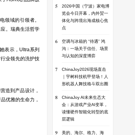
5
2026中国（宁波）家电博
览会今日开幕，内外贸一
家电领域的引领者。
体化与跨境出海成核心焦
点
回应。瑞典生活哲学
6
空调与冰箱的 “待遇” 鸿
沟：一场关于信任、场景
她表示，Ultra系列
与认知的深度博弈
与行业领先的洗护技
7
ChinaJoy2026现场直击
｜宇树科技机甲登场！人
形机器人舞技格斗双出圈
空间营造到产品设计，
8
ChinaJoy AI未来生态大
产品优雅的生命力，
会：从游戏产业AI变革，
读懂硬件智能化转型的底
层逻辑
9
美的、海尔、格力、海