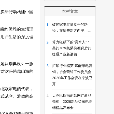
本栏文章
以实际行动构建中国
1
破局家电存量竞争的路
简约优雅的生活理
径，在这些新方向里……
对用户生活的深度理
2
算力狂飙下的“卖水人”：
美的70%集采份额背后的
暖通产业新逻辑
涵。她从瑞典设计一脉
3
汇聚行业精英 赋能家电营
宾对这份跨越山海的
销，协会营销工作委员会
2026年工作会议在宁波召
开
北欧家电的代表，
4
贝克巴斯携两款网红新品
欧式从容、雅致的高
亮相，2026新品类家电高
端精品发布会
来了ASKO的品牌故