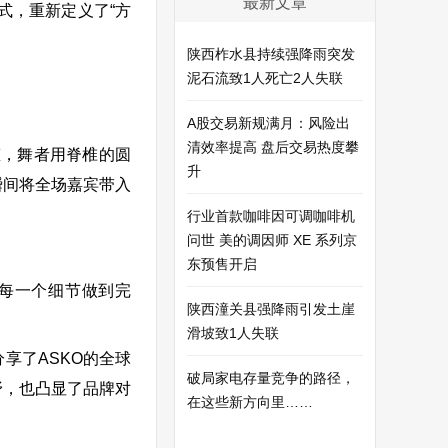
最新文章
式，重新定义了“方
陕西柞水县持续强降雨突发
泥石流致1人死亡2人失联
A股交易新规满月：风险出
清效率提高 盘后交易热度攀
态，舞者用脊椎的圆
升
瞬间将全场嘉宾带入
行业首款咖啡因可调咖啡机
问世 美的调因师 XE 系列京
东预售开启
把每一个细节做到完
陕西潼关县强降雨引发土崖
滑坡致1人失联
深度分享了ASKO的全球
破局家电存量竞争的路径，
野，也凸显了品牌对
在这些新方向里……