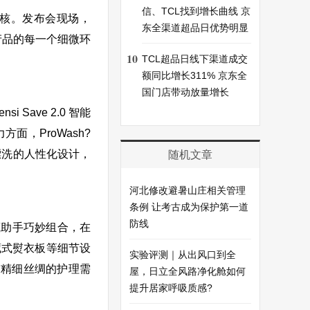
信、TCL找到增长曲线 京
内核。发布会现场，
东全渠道超品日优势明显
用产品的每一个细微环
10
TCL超品日线下渠道成交
额同比增长311% 京东全
国门店带动放量增长
ave 2.0 智能
方面，ProWash?
次漂洗的人性化设计，
随机文章
河北修改避暑山庄相关管理
条例 让考古成为保护第一道
防线
藏助手巧妙组合，在
藏式熨衣板等细节设
实验评测｜从出风口到全
与精细丝绸的护理需
屋，日立全风路净化舱如何
提升居家呼吸质感?