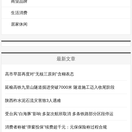
商业品牌
生活消费
居家休闲
最新文章
高市早苗再度对“无核三原则”含糊表态
延榆高铁九里山隧道掘进突破7000米 隧道施工迈入收尾阶段
陕西柞水泥石流灾害致3人遇难
受台风“白海豚”影响:多架次航班取消 多条铁路部分区段停运
消费者称被“弹窗投保”续费超千元：元保保险称过程合规