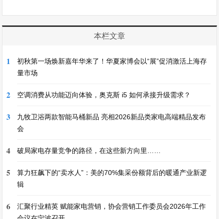
本栏文章
1
初秋第一场焕新嘉年华来了！华夏家博会以“展”促消激活上海存
量市场
2
空调消费从功能迈向体验，奥克斯 i5 如何承接升级需求？
3
九牧卫浴两款智能马桶新品 亮相2026新品类家电高端精品发布
会
4
破局家电存量竞争的路径，在这些新方向里……
5
算力狂飙下的“卖水人”：美的70%集采份额背后的暖通产业新逻
辑
6
汇聚行业精英 赋能家电营销，协会营销工作委员会2026年工作
会议在宁波召开