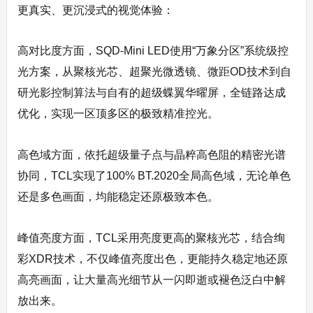
更真实、更沉浸式的视觉体验：
高对比度方面，SQD-Mini LED使用“万象分区”系统级控
光方案，从聚核光芯、超聚光微透镜、微距OD技术到自
研光影控制算法与自有的超级蝶翼华曜屏，全链路达成
优化，实现一区顶多区的极致精准控光。
高色域方面，依托超级量子点与晶粹高色阻的精密光谱
协同，TCL实现了100% BT.2020全局高色域，无论单色
还是多色画面，均能稳定还原极致本色。
峰值亮度方面，TCL采用亮度更高的聚核光芯，结合绚
彩XDR技术，不仅峰值亮度出色，更能持久稳定地还原
高亮画面，让大量高光细节从一闪即逝或褪色泛白中解
放出来。