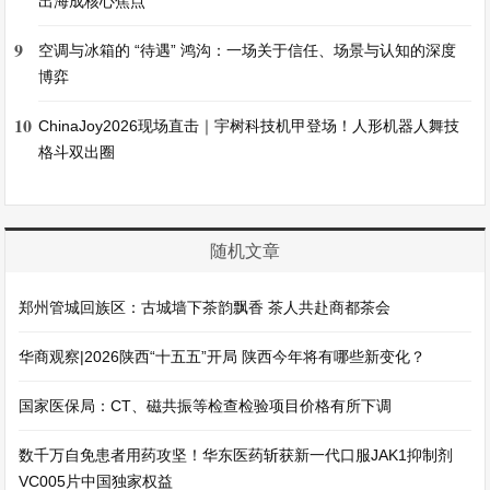
出海成核心焦点
9
空调与冰箱的 “待遇” 鸿沟：一场关于信任、场景与认知的深度
博弈
10
ChinaJoy2026现场直击｜宇树科技机甲登场！人形机器人舞技
格斗双出圈
随机文章
郑州管城回族区：古城墙下茶韵飘香 茶人共赴商都茶会
华商观察|2026陕西“十五五”开局 陕西今年将有哪些新变化？
国家医保局：CT、磁共振等检查检验项目价格有所下调
数千万自免患者用药攻坚！华东医药斩获新一代口服JAK1抑制剂
VC005片中国独家权益