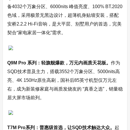
备4032个万象分区、6000nits 峰值亮度、100% BT.2020
色域，采用极景无黑边设计，超薄机身贴墙安装，搭配
安桥2.2.2 Hi-Fi音响，是大平层、别墅用户的首选，完美
契合“家电家居一体化”需求。
Q9M Pro
系列：轻旗舰爆款，万元内画质天花板。
作为
SQD技术普及主力，搭载3552个万象分区、5000nits高
亮、4K 150Hz原生高刷，国补后85英寸机型仅万元左
右，成为新装修家庭与画质发烧友的 “真香之选”，销量稳
居大屏市场前列。
T7M Pro
系列：普惠级首选，让
SQD
技术触达大众。
起