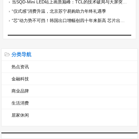
当SQD-Mini LED站上画质巅峰：TCL的技术破局与大屏突围之路
“仪式感”消费升温，北京苏宁易购助力年终礼遇季
“芯”动力势不可挡！韩国出口增幅创四十年来新高 芯片出口额猛增169%
分类导航
热点资讯
金融科技
商业品牌
生活消费
居家休闲