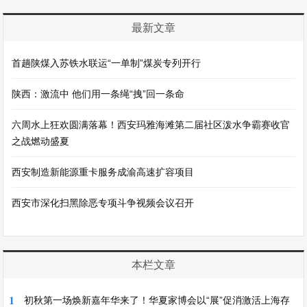
最新文章
首趟陕煤入苏铁水联运“一单制”煤炭专列开行
陕西：激流中 他们用一条绳“拽”回一条命
六周水上狂欢圆满落幕！西安玛雅海滩第二届社区泼水争霸赛收官
之战燃动盛夏
西安制造新能源重卡服务成渝高速扩容项目
西安市深化扫黑除恶专项斗争视频会议召开
本栏文章
1
初秋第一场焕新嘉年华来了！华夏家博会以“展”促消激活上海存