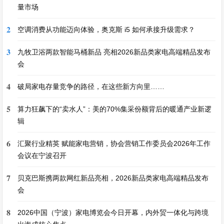
量市场
2
空调消费从功能迈向体验，奥克斯 i5 如何承接升级需求？
3
九牧卫浴两款智能马桶新品 亮相2026新品类家电高端精品发布
会
4
破局家电存量竞争的路径，在这些新方向里……
5
算力狂飙下的“卖水人”：美的70%集采份额背后的暖通产业新逻
辑
6
汇聚行业精英 赋能家电营销，协会营销工作委员会2026年工作
会议在宁波召开
7
贝克巴斯携两款网红新品亮相，2026新品类家电高端精品发布
会
8
2026中国（宁波）家电博览会今日开幕，内外贸一体化与跨境