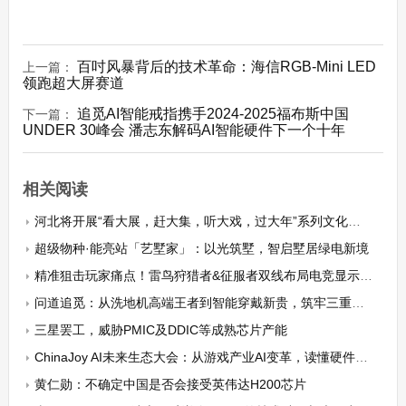
百吋风暴背后的技术革命：海信RGB-Mini LED
上一篇：
领跑超大屏赛道
追觅AI智能戒指携手2024-2025福布斯中国
下一篇：
UNDER 30峰会 潘志东解码AI智能硬件下一个十年
相关阅读
河北将开展“看大展，赶大集，听大戏，过大年”系列文化活动
超级物种·能亮站「艺墅家」：以光筑墅，智启墅居绿电新境
精准狙击玩家痛点！雷鸟狩猎者&征服者双线布局电竞显示器市场
问道追觅：从洗地机高端王者到智能穿戴新贵，筑牢三重护城河
三星罢工，威胁PMIC及DDIC等成熟芯片产能
ChinaJoy AI未来生态大会：从游戏产业AI变革，读懂硬件智能化转型的底层逻辑
黄仁勋：不确定中国是否会接受英伟达H200芯片