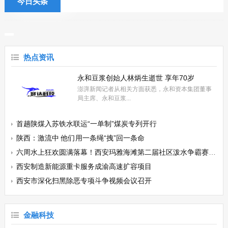
今日头条
热点资讯
永和豆浆创始人林炳生逝世 享年70岁
澎湃新闻记者从相关方面获悉，永和资本集团董事
局主席、永和豆浆...
首趟陕煤入苏铁水联运“一单制”煤炭专列开行
陕西：激流中 他们用一条绳“拽”回一条命
六周水上狂欢圆满落幕！西安玛雅海滩第二届社区泼水争霸赛收官之战燃动盛夏
西安制造新能源重卡服务成渝高速扩容项目
西安市深化扫黑除恶专项斗争视频会议召开
金融科技