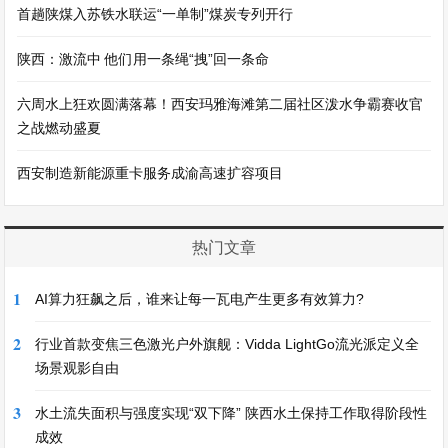
首趟陕煤入苏铁水联运“一单制”煤炭专列开行
陕西：激流中 他们用一条绳“拽”回一条命
六周水上狂欢圆满落幕！西安玛雅海滩第二届社区泼水争霸赛收官
之战燃动盛夏
西安制造新能源重卡服务成渝高速扩容项目
热门文章
1
AI算力狂飙之后，谁来让每一瓦电产生更多有效算力?
2
行业首款变焦三色激光户外旗舰：Vidda LightGo流光派定义全
场景观影自由
3
水土流失面积与强度实现“双下降” 陕西水土保持工作取得阶段性
成效