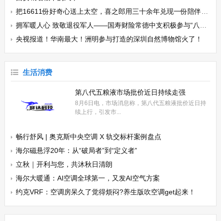
把16611份好奇心送上太空，喜之郎用三十余年兑现一份陪伴的承诺
拥军暖人心 致敬退役军人——国寿财险常德中支积极参与“八一”慰问活动
央视报道！华南最大！洲明参与打造的深圳自然博物馆火了！
生活消费
第八代五粮液市场批价近日持续走强
8月6日电，市场消息称，第八代五粮液批价近日持
续上行，引发市...
畅行舒风 | 奥克斯中央空调 X 轨交标杆案例盘点
海尔磁悬浮20年：从“破局者”到“定义者”
立秋｜开利与您，共沐秋日清朗
海尔大暖通：AI空调全球第一，又发AI空气方案
约克VRF：空调房呆久了觉得烦闷?养生版吹空调get起来！