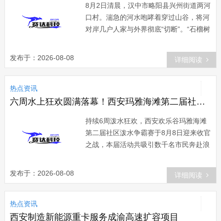
8月2日清晨，汉中市略阳县兴州街道两河
口村。湍急的河水咆哮着穿过山谷，将河
对岸几户人家与外界彻底“切断”。“石榴树
坝组有位老人突发脑梗，但路被洪水冲断
了，河水暴涨，根本过不了河。”略阳县
发布于：2026-08-08
详细阅读
消防救援大队狮
热点资讯
六周水上狂欢圆满落幕！西安玛雅海滩第二届社区泼水争霸赛收官之战燃动盛夏
持续6周泼水狂欢，西安欢乐谷玛雅海滩
第二届社区泼水争霸赛于8月8日迎来收官
之战，本届活动共吸引数千名市民奔赴浪
花盛会，为这场持续一整夏的邻里泼水狂
欢画上圆满句号。本场活动由《华商报》
发布于：2026-08-08
详细阅读
主办、西安欢乐谷玛
热点资讯
西安制造新能源重卡服务成渝高速扩容项目