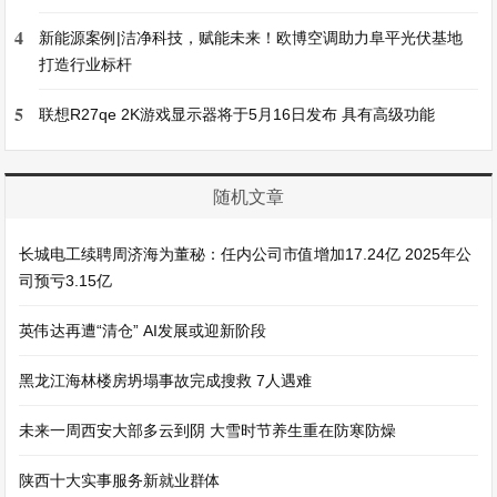
4
新能源案例|洁净科技，赋能未来！欧博空调助力阜平光伏基地
打造行业标杆
5
联想R27qe 2K游戏显示器将于5月16日发布 具有高级功能
随机文章
长城电工续聘周济海为董秘：任内公司市值增加17.24亿 2025年公
司预亏3.15亿
英伟达再遭“清仓” AI发展或迎新阶段
黑龙江海林楼房坍塌事故完成搜救 7人遇难
未来一周西安大部多云到阴 大雪时节养生重在防寒防燥
陕西十大实事服务新就业群体