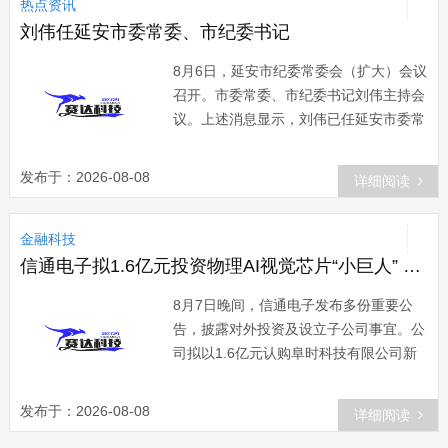
热点资讯
刘伟任延安市委常委、市纪委书记
8月6日，延安市纪委常委会（扩大）会议
召开。市委常委、市纪委书记刘伟主持会
议。上述消息显示，刘伟已任延安市委常
委、市纪委书记。此前，刘伟任商洛市委
常委、市委统战部部长、市政府党组成
发布于：2026-08-08
详细阅读
员。‍‍来源：华商网
金融科技
信通电子拟1.6亿元投资物理AI视觉芯片“小巨人” AIoT战略加速落地
8月7日晚间，信通电子发布多份重要公
告，披露对外投资及设立子公司事宜。公
司拟以1.6亿元认购阜时科技有限公司新
增注册资本133.76万元，持有其5.63%股
权，对应投后估值约为28.4亿元；并计划
发布于：2026-08-08
详细阅读
同步