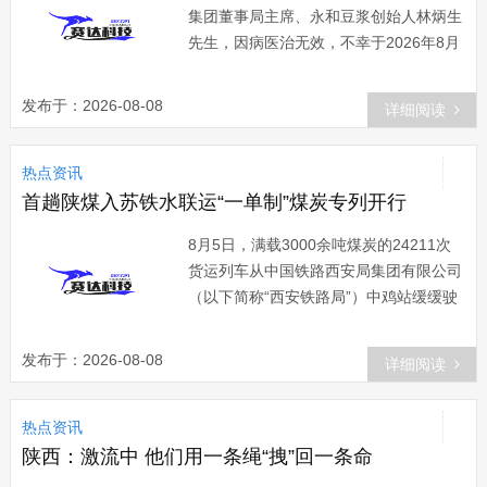
集团董事局主席、永和豆浆创始人林炳生
先生，因病医治无效，不幸于2026年8月
7日在台北逝世，享年70岁。永和资本集
团方面表示，林炳生先生是永和资本集团
发布于：2026-08-08
详细阅读
奠基创始人、核
热点资讯
首趟陕煤入苏铁水联运“一单制”煤炭专列开行
8月5日，满载3000余吨煤炭的24211次
货运列车从中国铁路西安局集团有限公司
（以下简称“西安铁路局”）中鸡站缓缓驶
出，一路南下开往江苏杨屯站，随后经徐
州港转由水路运输，最终抵达邳州港。这
发布于：2026-08-08
详细阅读
是首趟陕西
热点资讯
陕西：激流中 他们用一条绳“拽”回一条命