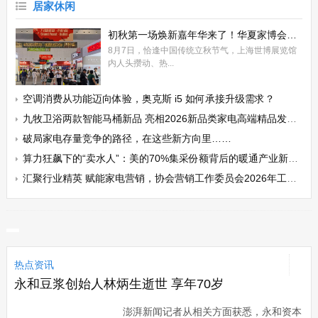
居家休闲
初秋第一场焕新嘉年华来了！华夏家博会以“展”促消激活上海存量市场
8月7日，恰逢中国传统立秋节气，上海世博展览馆
内人头攒动、热...
空调消费从功能迈向体验，奥克斯 i5 如何承接升级需求？
九牧卫浴两款智能马桶新品 亮相2026新品类家电高端精品发布会
破局家电存量竞争的路径，在这些新方向里……
算力狂飙下的“卖水人”：美的70%集采份额背后的暖通产业新逻辑
汇聚行业精英 赋能家电营销，协会营销工作委员会2026年工作会议在宁波召开
热点资讯
永和豆浆创始人林炳生逝世 享年70岁
澎湃新闻记者从相关方面获悉，永和资本