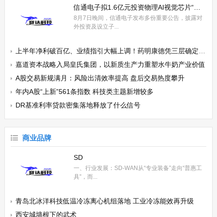
信通电子拟1.6亿元投资物理AI视觉芯片“小巨人” AIoT战略加速落地
8月7日晚间，信通电子发布多份重要公告，披露对
外投资及设立子...
上半年净利破百亿、业绩指引大幅上调！药明康德凭三层确定性接住K型分化红利
嘉道资本战略入局皇氏集团，以新质生产力重塑水牛奶产业价值
A股交易新规满月：风险出清效率提高 盘后交易热度攀升
年内A股“上新”561条指数 科技类主题新增较多
DR基准利率贷款密集落地释放了什么信号
商业品牌
SD
一、行业发展：SD-WAN从“专业装备”走向“普惠工
具”，而...
青岛北冰洋科技低温冷冻离心机组落地 工业冷冻能效再升级
西安城墙根下的武术