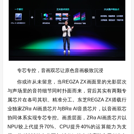
专芯专控，音画双芯让原色音画极致沉浸
你或许从未留意，当REGZA ZX画面里的光影层次
与声场里的音符细节同时扑面而来，背后其实有两颗专
属芯片在各司其职、精准分工。东芝REGZA ZX搭载行
业独家ZRα AI画质芯片与BRα AI音质芯片，以音画双芯
协同体系实现专芯专控。画质层面，ZRα AI画质芯片以
NPU较上代提升70%、CPU提升40%的运算能力为支