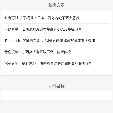
随机文章
祭鬼可耻 扩军祸世！日本一日之内犯下两大恶行
一箭八星！我国成功发射吉星高分07A02星等卫星
iPhone到尔滨掉电有多快？3分钟电量掉超70%简直太夸张
骨密度检查，两类人群可以不做 | 健康体检
冠军诞生，福利就位！快来看看谁是这届世界杯眼力王?
友情链接