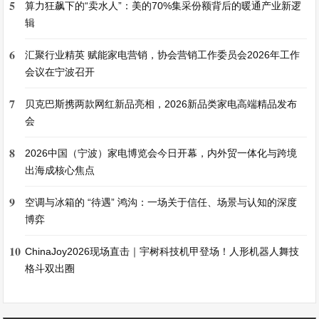
5
算力狂飙下的“卖水人”：美的70%集采份额背后的暖通产业新逻
辑
6
汇聚行业精英 赋能家电营销，协会营销工作委员会2026年工作
会议在宁波召开
7
贝克巴斯携两款网红新品亮相，2026新品类家电高端精品发布
会
8
2026中国（宁波）家电博览会今日开幕，内外贸一体化与跨境
出海成核心焦点
9
空调与冰箱的 “待遇” 鸿沟：一场关于信任、场景与认知的深度
博弈
10
ChinaJoy2026现场直击｜宇树科技机甲登场！人形机器人舞技
格斗双出圈