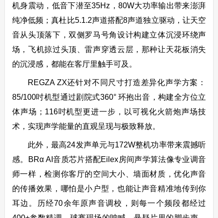
机身震动，低音下潜至35Hz，80W大功率输出带来澎湃
纯净低频；真杜比5.1.2声道搭配8声道独立驱动，让天空
音从头顶落下，双侧罗马号角设计构建立体沉浸环绕声
场，飞机掠过头顶、雷声穿透云层，那种让天花板消失
的沉浸感，都能在客厅里触手可及。
REGZA ZX还针对不同尺寸打造差异化声学方案：
85/100吋机型通过剧院式360° 环抱出音，构建全方位立
体声场；116吋机型更进一步，以可视化火箭炮声场技
术，实现声学能量的直观呈现与极致释放。
此外，最高24发声单元与172W整机功率带来震撼听
感。BRα AI音质芯片搭配Eilex房间声学算法像专业调音
师一样，检测你客厅的空间大小、墙面材质，优化声音
的传播效果，哪怕是小户型，也能让声音精准地传到你
耳边。历经70余年原声音调校，则每一个频段都经过
400+参数精调，球赛现场的呐喊、悬疑片里的脚步声，