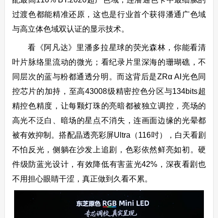
过渡色都能精准还原，这也是行业首个获得潘通广色域
与高立体色域双认证的显示技术。
看《阿凡达》里潘多拉星球的荧光森林，你能看清
叶片脉络里流动的微光；看纪录片里深海的珊瑚礁，不
同层次的蓝与粉都通透分明。而这背后是ZRα AI光色同
控芯片的加持，至高43008级精密控色分区与134bits超
精控色精度，让每颗灯珠的亮暗都被独立调控，亮场的
高光不泛白、暗场的星点不消失，连画面边缘的光晕都
被有效抑制。搭配晶透亮彩屏Ultra（116吋），白天看剧
不怕反光，侧躺在沙发上追剧，色彩依然鲜亮如初。硬
件级防蓝光设计，有效降低有害蓝光42%，深夜看剧也
不用担心眼睛干涩，真正做到久看不累。