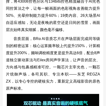
撑，将43008控色分区与134bits控色精度融合于AI光色
同控算法之中，让每一帧画面的色彩视角改善能力提升
50%、光晕抑制能力提升60%；19类内容、26大场景AI
自适应感知，无论是夜晚的星空还是日间的雪景，画面
层次始终真实细腻，颜色毫不偏移。
音质层面，BRα AI音质芯片在声场层面完成同等级
别的精密运算：核心运算频率较上代提升150%，计算精
度提升200%，频响调校精度更是提升高达6倍，配合8声
道独立驱动算法与Eilex房间声学算法，让声音的层次、
方向感与包裹感精准可控。一颗芯片主宰光色，一颗芯
片统御声场，各司其职、专注本职——东芝 REGZA
ZX，以专心专控的硬核实力，重新定义高端影音的原色
原声标准。