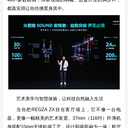
都真实得让你仿佛置身其中。
艺术美学与智慧体验，让科技自然融入生活
当你把REGZA ZX挂在客厅墙上，它不像一台电
器，更像一幅精美的艺术装置。37mm（116吋）纤薄机
身搭配10mm无缝贴墙工艺，设计和墙面融为一体；航空